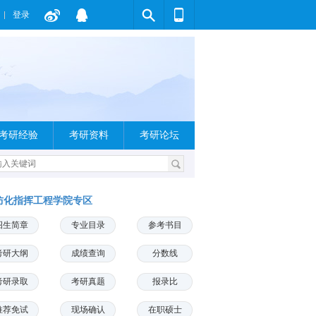
登录
考研经验
考研资料
考研论坛
防化指挥工程学院专区
招生简章
专业目录
参考书目
考研大纲
成绩查询
分数线
考研录取
考研真题
报录比
推荐免试
现场确认
在职硕士