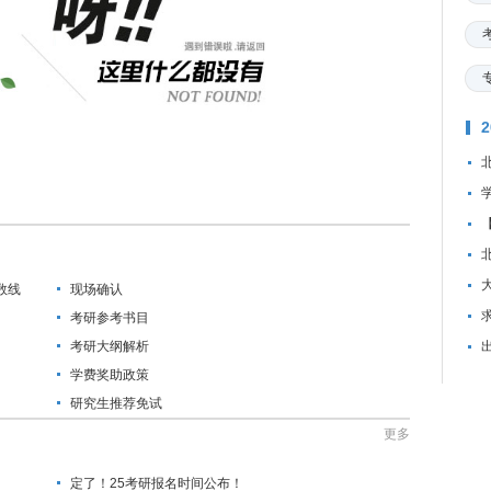
数线
现场确认
资
考研参考书目
考研大纲解析
学费奖助政策
研究生推荐免试
更多
定了！25考研报名时间公布！