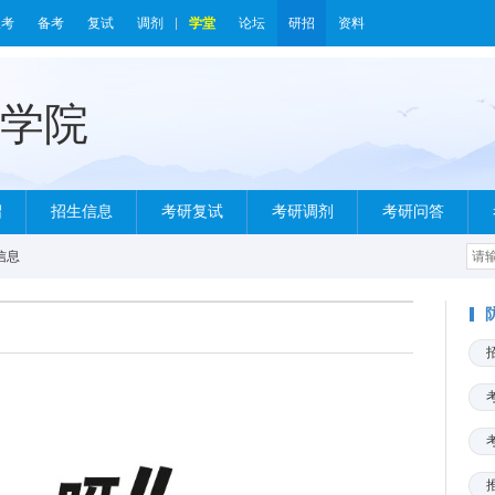
报考
备考
复试
调剂
学堂
论坛
研招
资料
绍
招生信息
考研复试
考研调剂
考研问答
信息