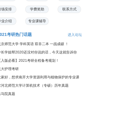
考场安排
学费奖助
联系方式
专业介绍
专业课辅导
2021考研热门话题
进入论坛
北京师范大学 学科英语 双非二本 一战成硕 ！
学长学姐帮2020还没对你说的话，今天这就告诉你
【入版必看】2021考研全程备考规划！
北大护理考研
大家好，想求南开大学资源利用与植物保护的专业课
料...
求河北师范大学计算机技术（专硕）历年真题
出马院真题