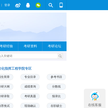
登录
考研经验
考研资料
考研论坛
防化指挥工程学院专区
招生简章
专业目录
参考书目
考研大纲
成绩查询
分数线
考研录取
考研真题
报录比
在线客服
推荐免试
现场确认
在职硕士