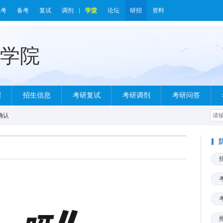
报考
备考
复试
调剂
学堂
论坛
研招
资料
绍
招生信息
考研复试
考研调剂
考研问答
确认