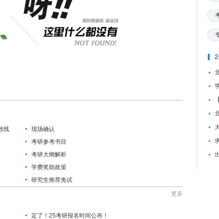
数线
现场确认
资
考研参考书目
考研大纲解析
学费奖助政策
研究生推荐免试
更多
定了！25考研报名时间公布！