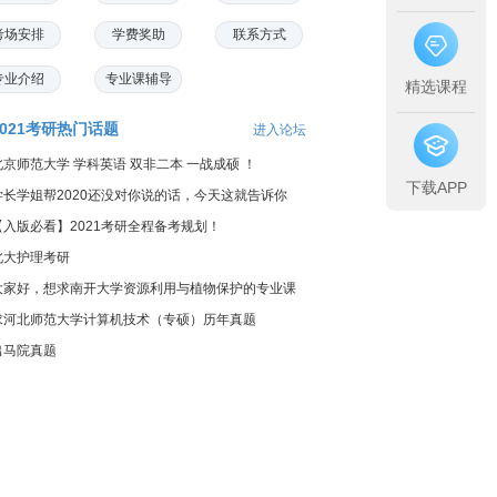
考场安排
学费奖助
联系方式
专业介绍
专业课辅导
精选课程
2021考研热门话题
进入论坛
北京师范大学 学科英语 双非二本 一战成硕 ！
下载APP
学长学姐帮2020还没对你说的话，今天这就告诉你
【入版必看】2021考研全程备考规划！
北大护理考研
大家好，想求南开大学资源利用与植物保护的专业课
料...
求河北师范大学计算机技术（专硕）历年真题
出马院真题