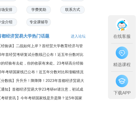
考场安排
学费奖助
联系方式
专业介绍
专业课辅导
首都经济贸易大学热门话题
在线客服
进入论坛
【经验谈】二战如何上岸？首经贸大学教育经济与管
专...
23年首经贸考研复试分数线已公布！近五年分数对比
涨幅...
你的经验有去处，你的收获有来处。23考研高分经验
精选课程
集进...
23年考研国家线已公布！近五年分数对比和涨幅情况
分析！
【分数线】升升升！降降降！2023年首都经济贸易大
考研...
【通知】首都经济贸易大学23考研er请注意，初试成
下载APP
复核...
【考研资讯 】今年考研国家线是升是降？近5年国家
汇总...