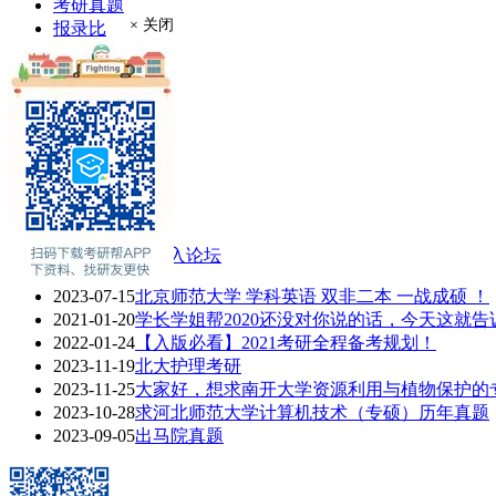
考研真题
× 关闭
报录比
推荐免试
现场确认
在职硕士
考场安排
学费奖助
联系方式
专业介绍
专业课辅导
2021考研热门话题
进入论坛
2023-07-15
北京师范大学 学科英语 双非二本 一战成硕 ！
2021-01-20
学长学姐帮2020还没对你说的话，今天这就告
2022-01-24
【入版必看】2021考研全程备考规划！
2023-11-19
北大护理考研
2023-11-25
大家好，想求南开大学资源利用与植物保护的专业
2023-10-28
求河北师范大学计算机技术（专硕）历年真题
2023-09-05
出马院真题