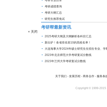
考研专业目录
考研成绩查询
考研大纲汇总
研究生推荐免试
考研帮最新资讯
× 关闭
2025考研大纲及大纲解析各科目汇总
新出炉！各省排名前10的高校名单！
大连海事大学2024年硕士研究生生招生专业、学
费标准及拟招生人数
2023年北京师范大学考研复试分数线
2023年兰州大学考研复试分数线
关于我们
-
发展历程
-
商务合作
-
服务条
Copyright © 1999-2015 