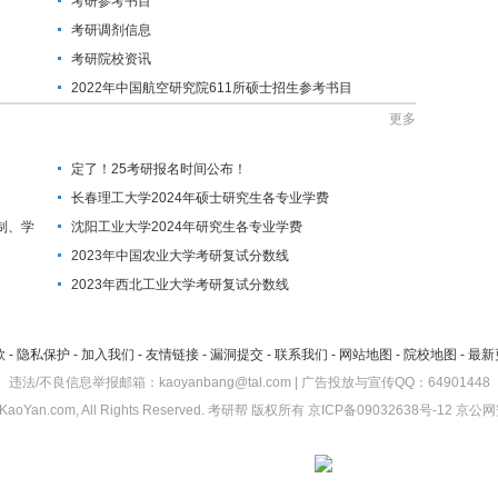
考研参考书目
考研调剂信息
考研院校资讯
2022年中国航空研究院611所硕士招生参考书目
更多
定了！25考研报名时间公布！
长春理工大学2024年硕士研究生各专业学费
制、学
沈阳工业大学2024年研究生各专业学费
2023年中国农业大学考研复试分数线
2023年西北工业大学考研复试分数线
款
-
隐私保护
-
加入我们
-
友情链接
-
漏洞提交
-
联系我们
-
网站地图
-
院校地图
-
最新
违法/不良信息举报邮箱：kaoyanbang@tal.com | 广告投放与宣传QQ：64901448
KaoYan.com, All Rights Reserved.
考研帮
版权所有
京ICP备09032638号-12
京公网安