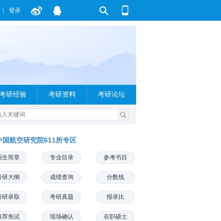
登录
考研经验
考研资料
考研论坛
中国航空研究院611所专区
招生简章
专业目录
参考书目
考研大纲
成绩查询
分数线
考研录取
考研真题
报录比
推荐免试
现场确认
在职硕士