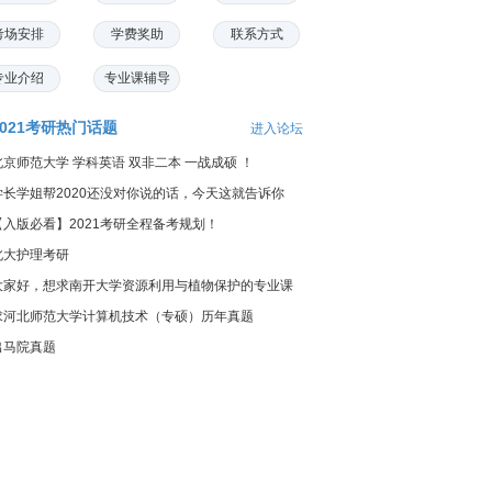
考场安排
学费奖助
联系方式
专业介绍
专业课辅导
2021考研热门话题
进入论坛
北京师范大学 学科英语 双非二本 一战成硕 ！
学长学姐帮2020还没对你说的话，今天这就告诉你
【入版必看】2021考研全程备考规划！
北大护理考研
大家好，想求南开大学资源利用与植物保护的专业课
料...
求河北师范大学计算机技术（专硕）历年真题
出马院真题