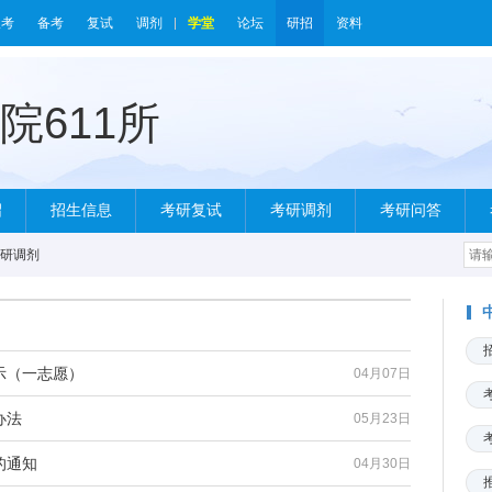
报考
备考
复试
调剂
学堂
论坛
研招
资料
绍
招生信息
考研复试
考研调剂
考研问答
研调剂
公示（一志愿）
04月07日
办法
05月23日
的通知
04月30日