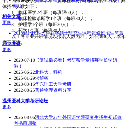
半。为保证教学质量，本年度课程班将严格限制招生名额，具
满面
体招生人数如下：
1、临床医学2个班（每班限60人）；
相关文章
2、临床检验诊断学1个班（每班30人）；
更多
3、护理学1个班（每班30人）；
4、药学1个班（每班30人）；
2013温州医科大学在职硕士研究生课程进修班招生简章
以上各专业开班情况以报名人数为准，如不满30人，本年
度不开班。
2018考研
更多
2020-07-18
【复试后必看】考研帮学堂招募学长学姐
啦！
2025-06-22
北科大，科哲
2025-01-29
求解答
2023-03-16
华东理工大学考研
2022-08-25
普通物理资料分享
温州医科大学
考研论坛
更多
2026-08-06
河北大学27年外国语学院研究生招生初试参
考书目调整