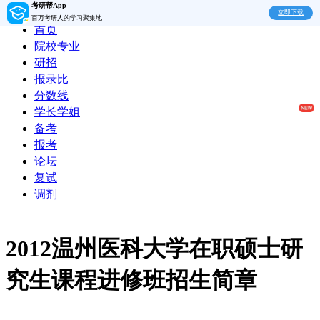
考研帮App
立即下载
百万考研人的学习聚集地
首页
院校专业
研招
报录比
分数线
学长学姐
备考
报考
论坛
复试
调剂
2012温州医科大学在职硕士研
究生课程进修班招生简章