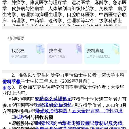
学、肿瘤学、康复医学与理疗学、运动医学、麻醉学、急诊医
学、皮肤病与性病学、人体解剖与组织胚胎学、免疫学、病原
生物学、病理学与病理生理学、口腔临床医学、中西医结合临
床、药理学、中药学、遗传学、生理学等47个二级学科硕士
点。我校具有优良的科研、师资和实验研究条件和校园环境。
我校于2000年起经国务院学位办批准具有授予以研究生毕
业同等学力人员硕士学位的资格。现经省学位办批准，我院
2012年度将开设临床医学、临床检验诊断学、护理学、药学四
个专业的课程进修班。
一．招生对象及条件：
1、具有良好个人素质、身体健康的从事医药卫生事业人
员。
2、准备以研究生同等学力申请硕士学位者：需大学本科
毕业获得学士学位三年以上（2009年7月前）。
资料下载
3、仅参加研究生课程学习而不申请硕士学位者：大专毕
更多
业以上均可。
2025-12-11
93分达人英语笔记
注：根据国家相关文件规定，获得学士学位满三年者方可
2025-11-23
2015考研必备资料
参加全国同等学力考试，如2009年7月取得学位者，2013年3月
2025-11-23
最强政治结构图！五天全部背熟！冲刺80没
方可报名参加全国统考。
问题！
二．学制与招收名额
2025-11-23
[回馈论坛] 马哲毛中特史纲思修知识点总结
课程按本专业硕士研究生培养方案设置，学制一般为1年
2025-06-03
新概念考研必背36篇(彩版)-太及时了~我内牛