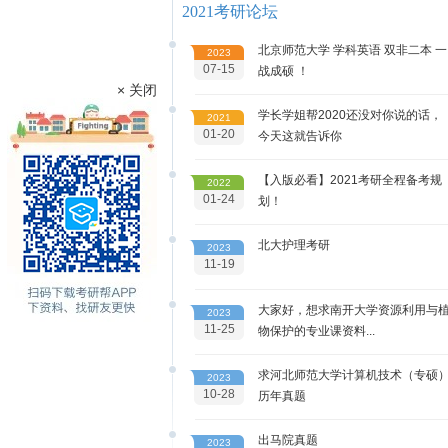
2021考研论坛
北京师范大学 学科英语 双非二本 一
2023
07-15
战成硕 ！
× 关闭
学长学姐帮2020还没对你说的话，
2021
01-20
今天这就告诉你
【入版必看】2021考研全程备考规
2022
01-24
划！
北大护理考研
2023
11-19
大家好，想求南开大学资源利用与
2023
11-25
物保护的专业课资料...
求河北师范大学计算机技术（专硕
2023
10-28
历年真题
出马院真题
2023