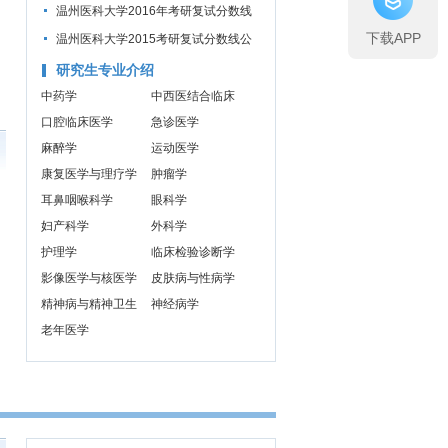
公布通知
温州医科大学2016年考研复试分数线
下载APP
公布通知
温州医科大学2015考研复试分数线公
布通知
研究生专业介绍
中药学
中西医结合临床
口腔临床医学
急诊医学
麻醉学
运动医学
康复医学与理疗学
肿瘤学
耳鼻咽喉科学
眼科学
妇产科学
外科学
护理学
临床检验诊断学
影像医学与核医学
皮肤病与性病学
精神病与精神卫生
神经病学
学
老年医学