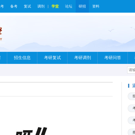
报考
备考
复试
调剂
学堂
论坛
研招
资料
绍
招生信息
考研复试
考研调剂
考研问答