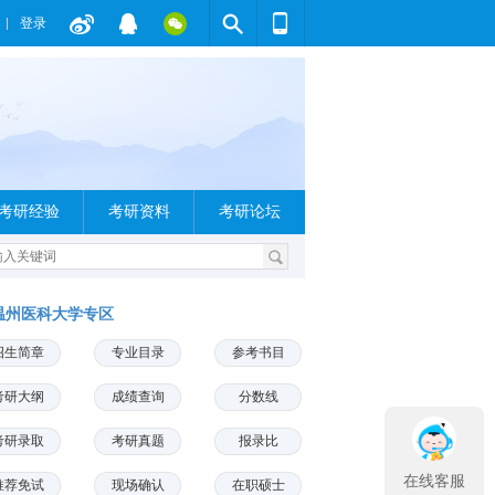
登录
考研经验
考研资料
考研论坛
温州医科大学专区
招生简章
专业目录
参考书目
考研大纲
成绩查询
分数线
考研录取
考研真题
报录比
在线客服
推荐免试
现场确认
在职硕士