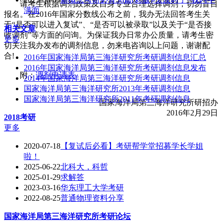
请考生根据调剂政策及自身专业合理选择调剂，切勿盲目
满面
报名。在2016年国家分数线公布之前，我办无法回答考生关
于“是否可以进入复试”、“是否可以被录取”以及关于“是否接
相关文章
收调剂”等方面的问询。为保证我办日常办公质量，请考生密
更多
切关注我办发布的调剂信息，勿来电咨询以上问题，谢谢配
合!
2016年国家海洋局第三海洋研究所考研调剂信息汇总
2016年国家海洋局第三海洋研究所考研调剂信息发布
附：
调剂申请表
2014年国家海洋局第三海洋研究所考研调剂信息
国家海洋局第三海洋研究所2013年考研调剂信息
国家海洋局第三海洋研究所2011年考研调剂信息
国家海洋局第三海洋研究所研招办
2016年2月29日
2018考研
更多
2020-07-18
【复试后必看】考研帮学堂招募学长学姐
啦！
2025-06-22
北科大，科哲
2025-01-29
求解答
2023-03-16
华东理工大学考研
2022-08-25
普通物理资料分享
国家海洋局第三海洋研究所
考研论坛