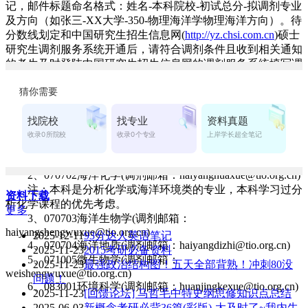
记，邮件标题命名格式：姓名-本科院校-初试总分-拟调剂专业
及方向（如张三-XX大学-350-物理海洋学物理海洋方向）。待
分数线划定和中国研究生招生信息网(
http://yz.chsi.com.cn
)硕士
研究生调剂服务系统开通后，请符合调剂条件且收到相关通知
的考生及时登陆中国研究生招生信息网的调剂服务系统填写调
剂志愿。我所各专业调剂邮箱如下：
1、070701物理海洋学(调剂邮箱：
wulihaiyangxue@tio.org.cn)
注：物理海洋方向要求本科是物理海洋、气象、流体力
学、数学类、计算机类专业，有较扎实的数理基础或计算机软
件编程能力，较强的专业文献英语阅读能力。
2、070702海洋化学(调剂邮箱：haiyanghuaxue@tio.org.cn)
注：本科是分析化学或海洋环境类的专业，本科学习过分
资料下载
析化学课程的优先考虑。
更多
3、070703海洋生物学(调剂邮箱：
haiyangshengwuxue@tio.org.cn)
2025-12-11
93分达人英语笔记
4、070704海洋地质(调剂邮箱：haiyangdizhi@tio.org.cn)
2025-11-23
2015考研必备资料
5、071005微生物学(调剂邮箱：
2025-11-23
最强政治结构图！五天全部背熟！冲刺80没
weishengwuxue@tio.org.cn)
问题！
6、083001环境科学(调剂邮箱：huanjingkexue@tio.org.cn)
2025-11-23
[回馈论坛] 马哲毛中特史纲思修知识点总结
2025-06-03
新概念考研必背36篇(彩版)-太及时了~我内牛