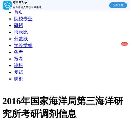
考研帮App
立即下载
百万考研人的学习聚集地
首页
院校专业
研招
报录比
分数线
学长学姐
备考
报考
论坛
复试
调剂
2016年国家海洋局第三海洋研
究所考研调剂信息