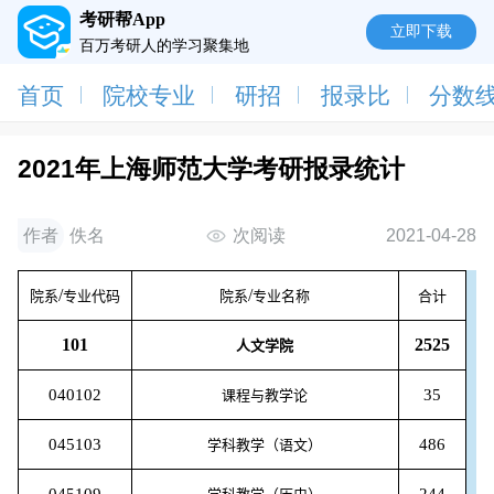
考研帮App
立即下载
百万考研人的学习聚集地
首页
院校专业
研招
报录比
分数
2021年上海师范大学考研报录统计
作者
佚名
次阅读
2021-04-28
/
/
院系
专业代码
院系
专业名称
合计
101
2525
人文学院
040102
35
课程与教学论
045103
486
学科教学（语文）
045109
244