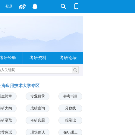
登录
考研经验
考研资料
考研论坛
上海应用技术大学专区
招生简章
专业目录
参考书目
考研大纲
成绩查询
分数线
考研录取
考研真题
报录比
推荐免试
现场确认
在职硕士