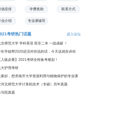
考场安排
学费奖助
联系方式
专业介绍
专业课辅导
2021考研热门话题
进入论坛
北京师范大学 学科英语 双非二本 一战成硕 ！
学长学姐帮2020还没对你说的话，今天这就告诉你
【入版必看】2021考研全程备考规划！
北大护理考研
大家好，想求南开大学资源利用与植物保护的专业课
料...
求河北师范大学计算机技术（专硕）历年真题
出马院真题