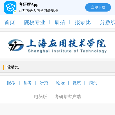
考研帮App
立即下载
百万考研人的学习聚集地
首页
院校专业
研招
报录比
分数
报录比
报考
备考
研招
论坛
复试
调剂
|
|
|
|
|
|
电脑版
考研帮客户端
|