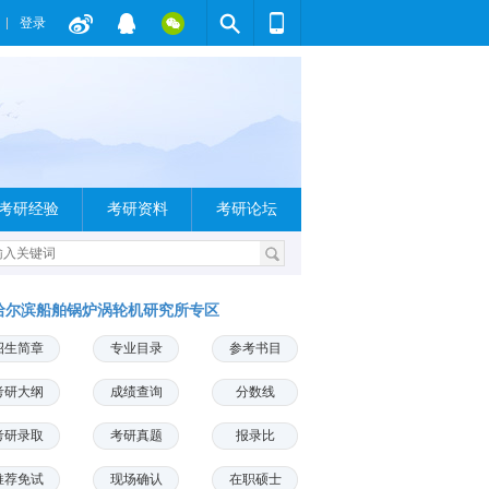
登录
考研经验
考研资料
考研论坛
哈尔滨船舶锅炉涡轮机研究所专区
招生简章
专业目录
参考书目
考研大纲
成绩查询
分数线
考研录取
考研真题
报录比
推荐免试
现场确认
在职硕士