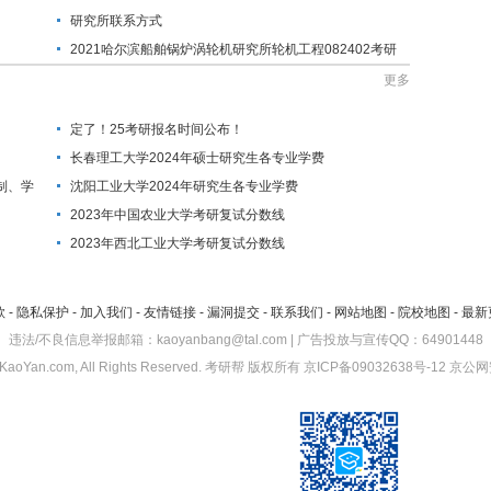
研究所联系方式
2021哈尔滨船舶锅炉涡轮机研究所轮机工程082402考研
调剂信息
更多
定了！25考研报名时间公布！
长春理工大学2024年硕士研究生各专业学费
制、学
沈阳工业大学2024年研究生各专业学费
2023年中国农业大学考研复试分数线
2023年西北工业大学考研复试分数线
款
-
隐私保护
-
加入我们
-
友情链接
-
漏洞提交
-
联系我们
-
网站地图
-
院校地图
-
最新
违法/不良信息举报邮箱：kaoyanbang@tal.com | 广告投放与宣传QQ：64901448
KaoYan.com, All Rights Reserved.
考研帮
版权所有
京ICP备09032638号-12
京公网安