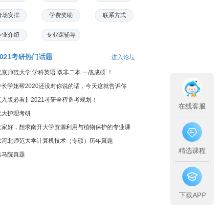
考场安排
学费奖助
联系方式
专业介绍
专业课辅导
2021考研热门话题
进入论坛
北京师范大学 学科英语 双非二本 一战成硕 ！
学长学姐帮2020还没对你说的话，今天这就告诉你
【入版必看】2021考研全程备考规划！
在线客服
北大护理考研
大家好，想求南开大学资源利用与植物保护的专业课
料...
求河北师范大学计算机技术（专硕）历年真题
精选课程
出马院真题
下载APP