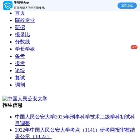
考研帮App
立即下载
百万考研人的学习聚集地
首页
院校专业
研招
报录比
分数线
学长学姐
备考
报考
论坛
复试
调剂
招生信息
中国人民公安大学2025年刑事科学技术二级学科初试科
目调整
2022年中国人民公安大学考点（1141）研考网报审核结
果公示（10-22）