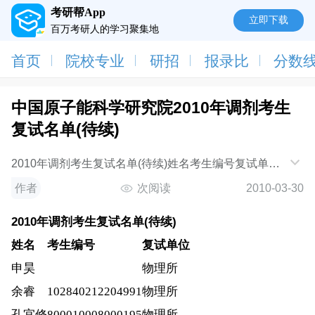
考研帮App
立即下载
百万考研人的学习聚集地
首页
院校专业
研招
报录比
分数
中国原子能科学研究院2010年调剂考生
复试名单(待续)
2010年调剂考生复试名单(待续)姓名考生编号复试单位
申昊 物理所余睿102840212204991 物理所孔宜修
作者
次阅读
2010-03-30
800010008000195 物理所柏华威102840212205012 物
理所杜小龙100010010040080 物理所朱光
2010年调剂考生复试名单(待续)
102840212205154 物理所朱率
姓名
考生编号
复试单位
申昊
物理所
余睿
102840212204991
物理所
孔宜修
800010008000195
物理所