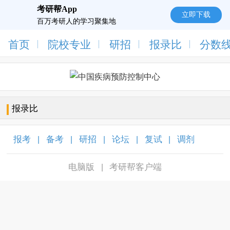
考研帮App
立即下载
百万考研人的学习聚集地
首页
院校专业
研招
报录比
分数
报录比
报考
备考
研招
论坛
复试
调剂
|
|
|
|
|
|
电脑版
考研帮客户端
|