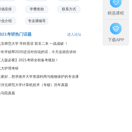
考场安排
学费奖助
联系方式
精选课程
专业介绍
专业课辅导
2021考研热门话题
进入论坛
下载APP
北京师范大学 学科英语 双非二本 一战成硕 ！
学长学姐帮2020还没对你说的话，今天这就告诉你
【入版必看】2021考研全程备考规划！
北大护理考研
大家好，想求南开大学资源利用与植物保护的专业课
料...
求河北师范大学计算机技术（专硕）历年真题
出马院真题