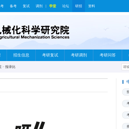
报考
备考
复试
调剂
学堂
论坛
研招
资料
绍
招生信息
考研复试
考研调剂
考研问答
院
>
报录比