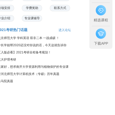
考场安排
学费奖助
联系方式
专业介绍
专业课辅导
精选课程
2021考研热门话题
进入论坛
北京师范大学 学科英语 双非二本 一战成硕 ！
下载APP
学长学姐帮2020还没对你说的话，今天这就告诉你
【入版必看】2021考研全程备考规划！
北大护理考研
大家好，想求南开大学资源利用与植物保护的专业课
料...
求河北师范大学计算机技术（专硕）历年真题
出马院真题