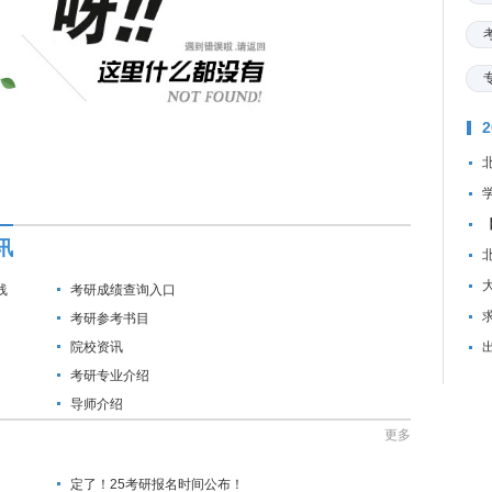
讯
线
考研成绩查询入口
资
考研参考书目
院校资讯
考研专业介绍
导师介绍
更多
定了！25考研报名时间公布！