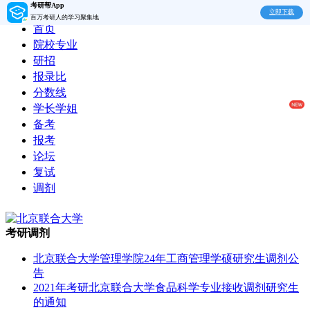
考研帮App
立即下载
百万考研人的学习聚集地
首页
院校专业
研招
报录比
分数线
学长学姐
备考
报考
论坛
复试
调剂
考研调剂
北京联合大学管理学院24年工商管理学硕研究生调剂公
告
2021年考研北京联合大学食品科学专业接收调剂研究生
的通知