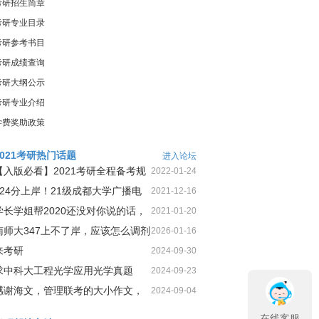
考研招生简章
考研专业目录
考研参考书目
考研成绩查询
考研大纲公示
考研专业介绍
学费奖助政策
2021考研热门话题
进入论坛
【入版必看】2021考研全程备考规
2022-01-24
划！
424分上岸！21级成都大学广播电
2021-12-16
视第1名三跨二战上岸经
学长学姐帮2020还没对你说的话，
2021-01-20
今天这就告诉你
南师大347上不了岸，应该怎么调剂
2026-01-16
来考研
2024-09-30
求中科大工程光学应用光学真题
2024-09-23
感谢海文，管理联考的大小作文，
2024-09-04
我一定可以很高分
在线客服