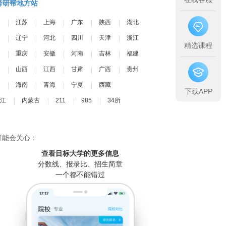
考研帮地方站
江苏
上海
广东
陕西
湖北
辽宁
河北
四川
天津
浙江
精选课程
重庆
安徽
河南
吉林
福建
山西
江西
甘肃
广西
贵州
海南
青海
宁夏
西藏
下载APP
江
内蒙古
211
985
34所
可能会关心：
查看目标大学
的更多信息
分数线、报录比、招生简章
一个都不能错过