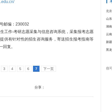
u.edu.cn/
）
北京
山东
编：230032
湖南
生工作-考研志愿采集与信息咨询系统，采集报考志愿
云南
生提供有针对性的招生咨询服务，寄送招生报考指南等
新疆
一回复。
黑龙
你
3
4
5
6
7
下一页
分享：