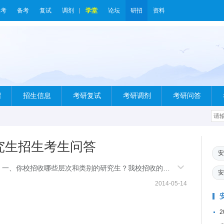
报考
备考
复试
调剂
学堂
论坛
研招
资料
绍
招生信息
考研复试
考研调剂
考研问答
研究生招生考生问答
安
）一、你校招收哪些层次和类别的研究生？我校招收的研
安
和专业
2014-05-14