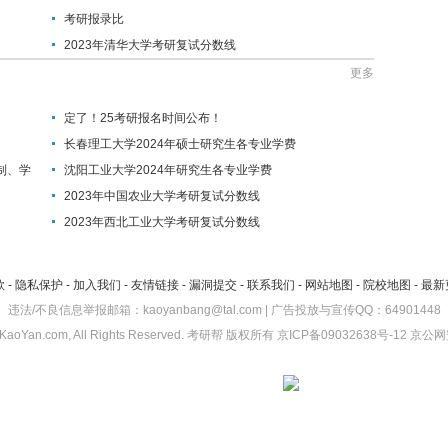
考研报录比
2023年清华大学考研复试分数线
更多
定了！25考研报名时间公布！
长春理工大学2024年硕士研究生各专业学费
制、学
沈阳工业大学2024年研究生各专业学费
2023年中国农业大学考研复试分数线
2023年西北工业大学考研复试分数线
款
-
隐私保护
-
加入我们
-
友情链接
-
漏洞提交
-
联系我们
-
网站地图
-
院校地图
-
最新
违法/不良信息举报邮箱：kaoyanbang@tal.com | 广告投放与宣传QQ：64901448
KaoYan.com, All Rights Reserved.
考研帮
版权所有
京ICP备09032638号-12
京公网安