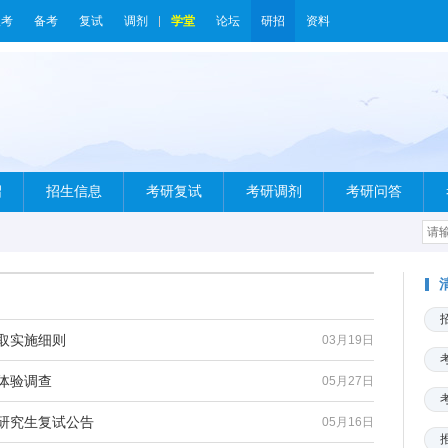
报考
备考
复试
调剂
学堂
论坛
研招
资料
绍
招生信息
考研复试
考研调剂
考研问答
录取实施细则
03月19日
体验调查
05月27日
区研究生复试公告
05月16日