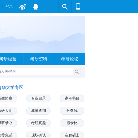
登录
考研经验
考研资料
考研论坛
清华大学专区
招生简章
专业目录
参考书目
考研大纲
成绩查询
分数线
考研录取
考研真题
报录比
推荐免试
现场确认
在职硕士