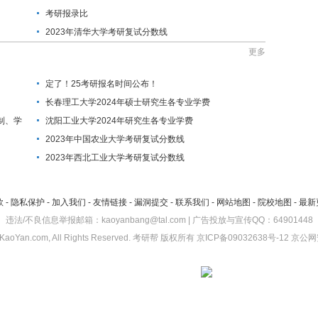
考研报录比
2023年清华大学考研复试分数线
更多
定了！25考研报名时间公布！
长春理工大学2024年硕士研究生各专业学费
制、学
沈阳工业大学2024年研究生各专业学费
2023年中国农业大学考研复试分数线
2023年西北工业大学考研复试分数线
款
-
隐私保护
-
加入我们
-
友情链接
-
漏洞提交
-
联系我们
-
网站地图
-
院校地图
-
最新
违法/不良信息举报邮箱：kaoyanbang@tal.com | 广告投放与宣传QQ：64901448
KaoYan.com, All Rights Reserved.
考研帮
版权所有
京ICP备09032638号-12
京公网安