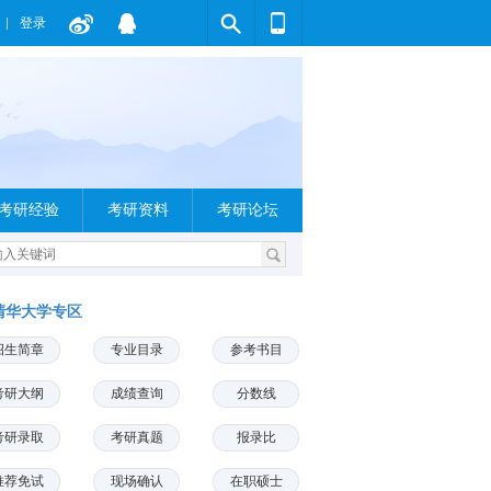
登录
考研经验
考研资料
考研论坛
清华大学专区
招生简章
专业目录
参考书目
考研大纲
成绩查询
分数线
考研录取
考研真题
报录比
推荐免试
现场确认
在职硕士