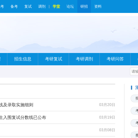
报考
备考
复试
调剂
学堂
论坛
研招
资料
绍
招生信息
考研复试
考研调剂
考研问答
数线及录取实施细则
03月20日
考生入围复试分数线已公布
03月19日
03月08日