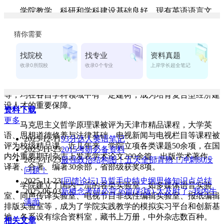
学院教学、科研和学科建设基础良好。现有英语语言文
学、中国古代文学和马克思主义基本原理三个校级重点建设学
科，各学科已形成由学科带头人、学术带头人、学术骨干组成
的学科建设梯队，研究领域集中、学术基础坚实。学院院长、
翻译学博士孙建成教授，天津市英语学科评审委员、商务部国
际商务师考官王学成首席教授，副院长、文学博士高红樱教
授，副院长、翻译学博士温秀颖教授，副院长、理论课部主任
刘秀华教授，全国优秀教师张力群教授，文学博士崔际银教授
等，均在各自学科领域中有一定建树，成为培育复合型经济建
设人才的重要保障。
资料下载
更多
马克思主义哲学原理课被评为天津市精品课程，大学英
语、思想道德修养与法律基础、电视新闻与电视栏目等课程被
2025-12-11
93分达人英语笔记
评为校级精品课。近几年来，学院立项各类课题50余项，在国
2025-11-23
2015考研必备资料
内外重要期刊杂志上发表学术论文200余篇，出版学术著作、
2025-11-23
最强政治结构图！五天全部背熟！冲刺80没
译著、合著、编著30余部，省部级获奖8项。
问题！
2025-11-23
[回馈论坛] 马哲毛中特史纲思修知识点总结
学院建立了国内一流的各类实验室，如多媒体语音实验
2025-06-03
新概念考研必背36篇(彩版)-太及时了~我内牛
室、同声传译实验室、电视节目非线性编辑实验室、报纸编辑
满面
排版实验室等，成为了学院实践教学的模拟实习平台和创新基
地。各系设有综合资料室，藏书上万册，中外杂志数百种。
相关文章