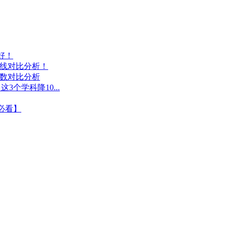
好！
数线对比分析！
人数对比分析
3个学科降10...
必看】