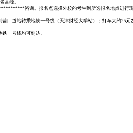
名高峰。
*********咨询。报名点选择外校的考生到所选报名地点进行
营口道站转乘地铁一号线（天津财经大学站）；打车大约25元
、地铁一号线均可到达。