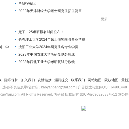
考研报录比
2022年天津财经大学硕士研究生招生简章
更多
定了！25考研报名时间公布！
长春理工大学2024年硕士研究生各专业学费
制、学
沈阳工业大学2024年研究生各专业学费
2023年中国农业大学考研复试分数线
2023年西北工业大学考研复试分数线
款
-
隐私保护
-
加入我们
-
友情链接
-
漏洞提交
-
联系我们
-
网站地图
-
院校地图
-
最新
违法/不良信息举报邮箱：kaoyanbang@tal.com | 广告投放与宣传QQ：64901448
KaoYan.com, All Rights Reserved.
考研帮
版权所有
京ICP备09032638号-12
京公网安