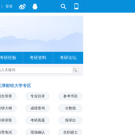
登录
考研经验
考研资料
考研论坛
天津财经大学专区
招生简章
专业目录
参考书目
考研大纲
成绩查询
分数线
考研录取
考研真题
报录比
推荐免试
现场确认
在职硕士