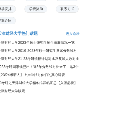
考场安排
学费奖助
联系方式
专业介绍
天津财经大学热门话题
进入论坛
天津财经大学2023年硕士研究生招生录取情况一览
天津财经大学2016-2023年硕士研究生复试分数线对
比分析！
天津财经大学21-23考研统招计划对比及复试人数对比
分析
2023考研国家线已出！近5年分数线对比来了！这3个
科降10...
【23/24考研人】上岸学姐对你们的真心建议
19考研之天津财经大学精华推荐帖汇总【入版必看】
天津财经大学版规