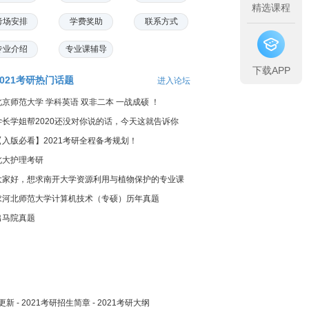
精选课程
考场安排
学费奖助
联系方式
专业介绍
专业课辅导
下载APP
2021考研热门话题
进入论坛
北京师范大学 学科英语 双非二本 一战成硕 ！
学长学姐帮2020还没对你说的话，今天这就告诉你
【入版必看】2021考研全程备考规划！
北大护理考研
大家好，想求南开大学资源利用与植物保护的专业课
料...
求河北师范大学计算机技术（专硕）历年真题
出马院真题
更新
-
2021考研招生简章
-
2021考研大纲