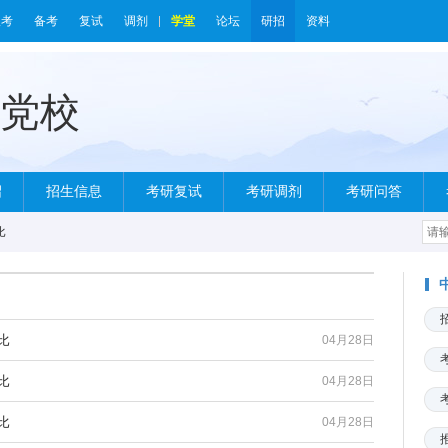
报考
备考
复试
调剂
学堂
论坛
研招
资料
绍
招生信息
考研复试
考研调剂
考研问答
比
比
04月28日
比
04月28日
比
04月28日