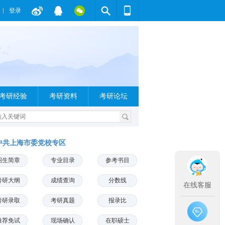
登录
考研经验
考研资料
考研论坛
中共上海市委党校专区
招生简章
专业目录
参考书目
考研大纲
成绩查询
分数线
在线客服
考研录取
考研真题
报录比
推荐免试
现场确认
在职硕士