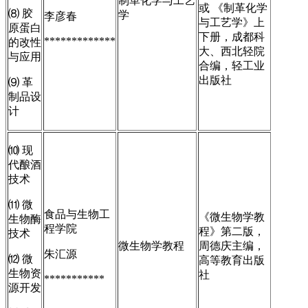
制革化学与工艺
或 《制革化学
⑻ 胶
学
李彦春
与工艺学》上
原蛋白
下册，成都科
*************
的改性
大、西北轻院
与应用
合编，轻工业
出版社
⑼ 革
制品设
计
⑽ 现
代酿酒
技术
⑾ 微
食品与生物工
《微生物学教
生物酶
程学院
程》第二版，
技术
微生物学教程
周德庆主编，
朱汇源
⑿ 微
高等教育出版
生物资
社
***********
源开发