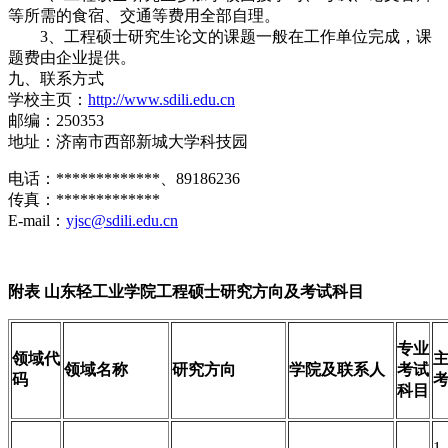
等所需的食宿、交通等费用全部自理。
3、工程硕士研究生论文的课题一般在工作单位完成，课
题费由企业提供。
九、联系方式
学校主页：
http://www.sdili.edu.cn
邮编：250353
地址：济南市西部新城大学科技园
电话：*************、89186236
传真：*************
E-mail：
yjsc@sdili.edu.cn
附表 山东轻工业学院工程硕士研究方向及考试科目
专业
领域代
领域名称
研究方向
学院及联系人
考试
码
科目
1