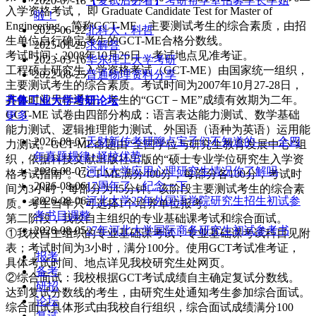
2020-07-18
【复试后必看】考研帮学堂招募学长学姐
入学资格考试， 即 Graduate Candidate Test for Master of
啦！
Engineering，简称GCT-ME，主要测试考生的综合素质，由招
2025-06-22
北科大，科哲
生单位自行确定考生的GCT-ME合格分数线。
2025-01-29
求解答
考试时间：2008年10月26日，考试地点见准考证。
2023-03-16
华东理工大学考研
工程硕士研究生入学资格考试（GCT-ME）由国家统一组织，
2022-08-25
普通物理资料分享
主要测试考生的综合素质。考试时间为2007年10月27-28日，
具体时间另行通知。考生的“GCT－ME”成绩有效期为二年。
齐鲁工业大学
考研论坛
GCT-ME 试卷由四部分构成：语言表达能力测试、数学基础
更多
能力测试、逻辑推理能力测试、外国语（语种为英语）运用能
2026-08-07
天财新传考研聊点宝子们不知道的——全四
力测试。GCT-ME命题由“全国学位与研究生教育发展中心”组
年真题规律+择校优势
织，依据科技文献出版社出版的“硕士专业学位研究生入学资
2026-08-07
河北大学应用心理研究生情况你了解吗
格考试指南”。GCT-ME满分400分，每部分各100分，考试时
2026-08-06
17周年了，纪念一下
间为3小时，每部分为45分钟。该阶段主要测试考生的综合素
2026-08-06
河北大学27年外国语学院研究生招生初试参
质。考生当年只可选择1个培养单位报考。
考书目调整
第二阶段，我校自主组织的专业基础课考试和综合面试。
2026-08-05
27年河北大学国际商务研究生初试参考书
①我校自主组织的专业基础课考试：专业基础课考试科目见附
表；考试时间为3小时，满分100分。使用GCT考试准考证，
|
报考
具体考试时间、地点详见我校研究生处网页。
|
备考
②综合面试：我校根据GCT考试成绩自主确定复试分数线。
|
研招
达到复试分数线的考生，由研究生处通知考生参加综合面试。
|
论坛
综合面试具体形式由我校自行组织，综合面试成绩满分100
|
复试