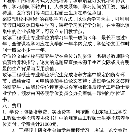
工程硕士的培养方式为委托培养，录取后签订委托培养协议
书，学习期间不转户口、人事关系等。学习期间的工资、福利
待遇、医疗费用等均由工程硕士生所在单位承担。
采取“进校不离岗”的在职学习方式，以业余学习为主，可利用
节假日和双休日集中学习，课程学习实行学分制。在生源比较
集中的企业或地区，可设立专门教学点。
攻读工程硕士专业学位的学习年限一般为 3 年，最长不超过5
年，全部课程学习应在入学起一年半内完成，学位论文工作时
间一般应不少于一年。
学位论文由学校与研究生所在单位分别委派一名指导教师联合
负责培养和指导，论文的选题应直接来源于生产实际或具有明
显的生产背景与应用价值。
攻读工程硕士专业学位研究生完成培养方案中规定的所有环
节，成绩合格，可申请参加学位论文答辩；通过学位论文答辩
的研究生，由我校学位评定委员会审核批准后授予工程硕士专
业学位，颁发由国务院学位委员会办公室统一印制的学位证
书。
八、费用
1、学费：包括培养费、实验费等，均按照《山东轻工业学院
工程硕士委托培养协议书》中的规定由工程硕士生委托培养单
位支付，学费共计21000元。
2、工程硕士研究生参加学校面授学习、考试、论文答辩