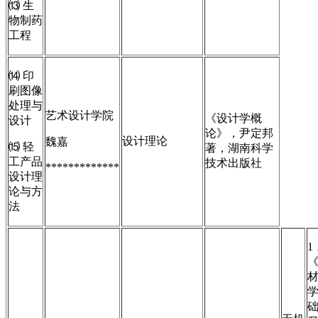
⒀ 生
物制药
工程
⒁ 印
刷图像
处理与
艺术设计学院
《设计学概
设计
论》，尹定邦
设计理论
魏嘉
⒂ 轻
著，湖南科学
工产品
技术出版社
*************
设计理
论与方
法
1