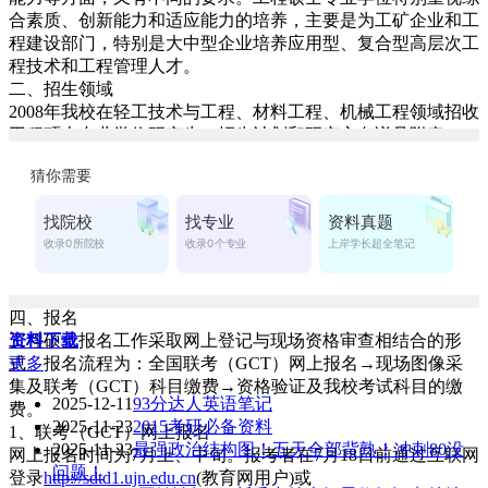
合素质、创新能力和适应能力的培养，主要是为工矿企业和工
程建设部门，特别是大中型企业培养应用型、复合型高层次工
程技术和工程管理人才。
二、招生领域
2008年我校在轻工技术与工程、材料工程、机械工程领域招收
工程硕士专业学位研究生，招生计划和研究方向详见附表。
三、报考条件
具备以下条件之一的在职工程技术或工程管理人员，或在学校
从事工程技术与工程管理教学的教师可以报考：
1、2005年7月31日前获得学士学位。
2、2004年7月31日前获得国民教育系列大学本科学历。(录取
具有国民教育序列大学本科毕业学历但未获得学士学位的人
数，不得超过本校当年录取限额的10%)。
四、报名
工程硕士报名工作采取网上登记与现场资格审查相结合的形
资料下载
式。报名流程为：全国联考（GCT）网上报名→现场图像采
更多
集及联考（GCT）科目缴费→资格验证及我校考试科目的缴
2025-12-11
93分达人英语笔记
费。
2025-11-23
2015考研必备资料
1、联考（GCT）网上报名
2025-11-23
最强政治结构图！五天全部背熟！冲刺80没
网上报名时间为7月上、中旬。报考者在7月18日前通过互联网
问题！
登录
http://sdtd1.ujn.edu.cn
(教育网用户)或