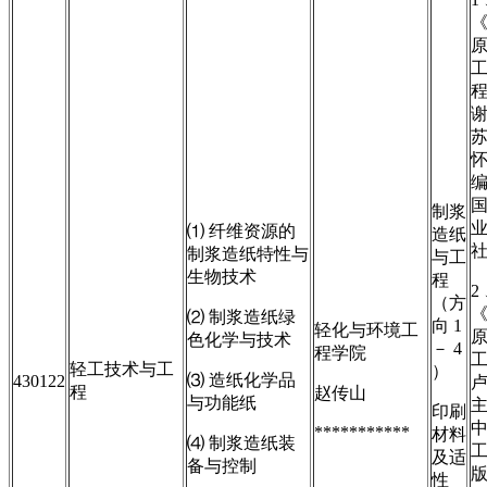
制浆
⑴ 纤维资源的
造纸
制浆造纸特性与
与工
生物技术
程
2
（方
⑵ 制浆造纸绿
向 1
轻化与环境工
色化学与技术
－ 4
程学院
轻工技术与工
）
⑶ 造纸化学品
430122
程
赵传山
与功能纸
印刷
***********
材料
⑷ 制浆造纸装
及适
备与控制
性