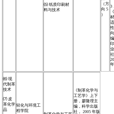
（方
⑸ 纸质印刷材
3
向 5
料与技术
）
2
⑹ 现
代制革
技术
《制革化学与
工艺学》上下
⑺ 皮
册，廖隆理主
革化学
轻化与环境工
编，科学出版
品
程学院
社， 2005 年版