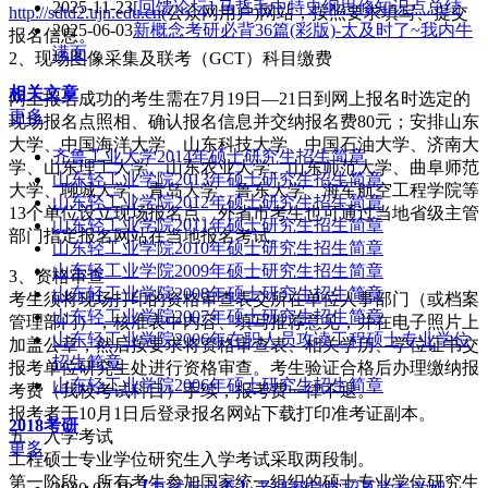
2025-11-23
[回馈论坛] 马哲毛中特史纲思修知识点总结
http://sdtd2.ujn.edu.cn
(公众网用户)网站，按照要求填写、提交
2025-06-03
新概念考研必背36篇(彩版)-太及时了~我内牛
报名信息。
满面
2、现场图像采集及联考（GCT）科目缴费
相关文章
网上报名成功的考生需在7月19日—21日到网上报名时选定的
更多
现场报名点照相、确认报名信息并交纳报名费80元；安排山东
大学、中国海洋大学、山东科技大学、中国石油大学、济南大
齐鲁工业大学2014年硕士研究生招生简章
学、山东理工大学、山东农业大学、山东师范大学、曲阜师范
山东轻工业学院2013年硕士研究生招生简章
大学、聊城大学、青岛大学、鲁东大学、海军航空工程学院等
山东轻工业学院2012年硕士研究生招生简章
13个单位设立现场报名点。外省市考生也可通过当地省级主管
山东轻工业学院2011年硕士研究生招生简章
部门指定报名网站在当地报名考试。
山东轻工业学院2010年硕士研究生招生简章
山东轻工业学院2009年硕士研究生招生简章
3、资格审查
山东轻工业学院2008年硕士研究生招生简章
考生须将现场打印的资格审查表交所在单位人事部门（或档案
山东轻工业学院2007年硕士研究生招生简章
管理部门），核准表中内容、填写推荐意见，并在电子照片上
山东轻工业学院2006年在职人员攻读工程硕士专业学位
加盖公章，然后按要求将资格审查表、相关学历、学位证书交
招生简章
报考单位研究生处进行资格审查。考生验证合格后办理缴纳报
山东轻工业学院2006年硕士研究生招生简章
考费（我校考试科目）手续，报考费一律不退。
报考者于10月1日后登录报名网站下载打印准考证副本。
2018考研
五、入学考试
更多
工程硕士专业学位研究生入学考试采取两段制。
第一阶段，所有考生参加国家统一组织的硕士专业学位研究生