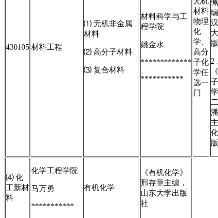
无机
材料
材料科学与工
物理
⑴ 无机非金属
程学院
化
材料
学、
姚金水
430105
材料工程
⑵ 高分子材料
高分
2
*************
子化
⑶ 复合材料
学任
***********
选一
门
化学工程学院
《有机化学》
⑷ 化
邢存章主编，
工新材
有机化学
马万勇
山东大学出版
料
社
***********