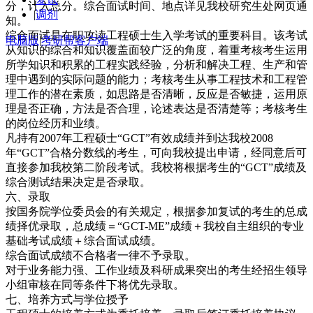
分，计入总分。综合面试时间、地点详见我校研究生处网页通
|
调剂
知。
综合面试是在职攻读工程硕士生入学考试的重要科目。该考试
电脑版
|
考研帮客户端
从知识的综合和知识覆盖面较广泛的角度，着重考核考生运用
所学知识和积累的工程实践经验，分析和解决工程、生产和管
理中遇到的实际问题的能力；考核考生从事工程技术和工程管
理工作的潜在素质，如思路是否清晰，反应是否敏捷，运用原
理是否正确，方法是否合理，论述表达是否清楚等；考核考生
的岗位经历和业绩。
凡持有2007年工程硕士“GCT”有效成绩并到达我校2008
年“GCT”合格分数线的考生，可向我校提出申请，经同意后可
直接参加我校第二阶段考试。我校将根据考生的“GCT”成绩及
综合测试结果决定是否录取。
六、录取
按国务院学位委员会的有关规定，根据参加复试的考生的总成
绩择优录取，总成绩＝“GCT-ME”成绩＋我校自主组织的专业
基础考试成绩＋综合面试成绩。
综合面试成绩不合格者一律不予录取。
对于业务能力强、工作业绩及科研成果突出的考生经招生领导
小组审核在同等条件下将优先录取。
七、培养方式与学位授予