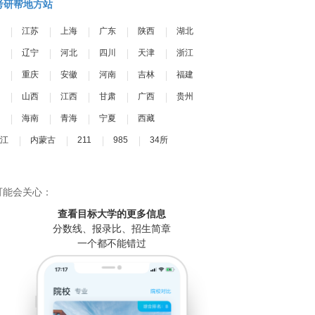
考研帮地方站
江苏
上海
广东
陕西
湖北
辽宁
河北
四川
天津
浙江
重庆
安徽
河南
吉林
福建
山西
江西
甘肃
广西
贵州
海南
青海
宁夏
西藏
江
内蒙古
211
985
34所
可能会关心：
查看目标大学
的更多信息
分数线、报录比、招生简章
一个都不能错过