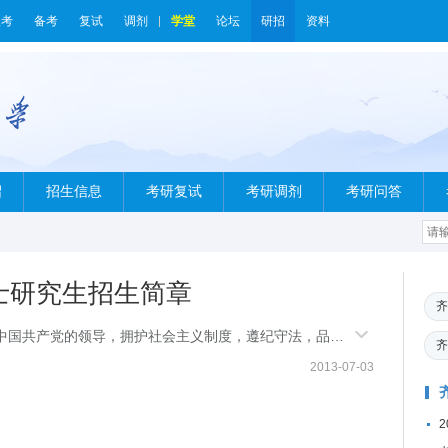
报考
备考
复试
调剂
学堂
论坛
研招
资料
绍
招生信息
考研复试
考研调剂
考研问答
硕士研究生招生简章
齐
共产党的领导，拥护社会主义制度，遵纪守法，品德
齐
2013-07-03