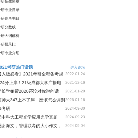
考研招生简章
考研专业目录
考研参考书目
考研分数线
考研大纲解析
考研报录比
考研专业介绍
2021考研热门话题
进入论坛
【入版必看】2021考研全程备考规
2022-01-24
划！
424分上岸！21级成都大学广播电
2021-12-16
视第1名三跨二战上岸经
学长学姐帮2020还没对你说的话，
2021-01-20
今天这就告诉你
南师大347上不了岸，应该怎么调剂
2026-01-16
来考研
2024-09-30
求中科大工程光学应用光学真题
2024-09-23
感谢海文，管理联考的大小作文，
2024-09-04
我一定可以很高分