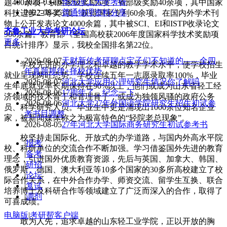
2023-03-16
华东理工大学考研
题400余项；获国家级奖励6项，省部级奖励40余项，其中国家
2022-08-25
普通物理资料分享
科技进步二等奖3项；获得国家专利60余项。在国内外学术刊
物上公开发表论文4000余篇，其中被SCI、EI和ISTP收录论文
齐鲁工业大学
考研论坛
900余篇。教育部《全国高校获2006年度国家科学技术奖励项
更多
目统计排序》显示，我校全国排名第22位。
2026-08-07
天财新传考研聊点宝子们不知道的——全四
学校先进的办学理念和卓越的教学学术水平，使学校招生
年真题规律+择校优势
就业呈现两旺态势。学校连续五年一志愿录取率100%，毕业
2026-08-07
河北大学应用心理研究生情况你了解吗
生年底就业率长期保持在90%以上，他们或成为山东省轻工经
2026-08-06
17周年了，纪念一下
济领域的技术骨干和管理骨干，或成为独领风骚的政府公务
2026-08-06
河北大学27年外国语学院研究生招生初试参
员、科学研究人员。毕业生中更是涌现出1000余位知名企业
考书目调整
家，被新闻媒体称之为极富特色的“轻院老总现象”。
2026-08-05
27年河北大学国际商务研究生初试参考书
校坚持走国际化、开放式的办学道路，与国内外高水平院
|
报考
校、科研单位的交流合作不断加强。学习借鉴国外先进的教育
|
备考
理念，引进国外优质教育资源，先后与英国、加拿大、韩国、
|
研招
俄罗斯、德国、澳大利亚等10多个国家的30多所高校建立了校
|
论坛
际合作关系，在中外合作办学、师资交流、留学生互换、联合
|
复试
培养博士及科研合作等领域建立了广泛而深入的合作，取得了
|
调剂
可喜成绩。
电脑版
|
考研帮客户端
敢为人先，追求卓越的山东轻工业学院，正以开放的胸