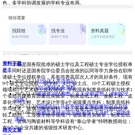
色，多学科协调发展的学科专业布局。
学校办学条件优良，基础设施齐全，拥有现代教育技术中
心和先进的多媒体教室、数字化语音室，50多个教学实验室
（中心），教学科研仪器设备总值1.49亿元。教学用计算机
3500余台套，数字化语音室、自主学习网络教室、多媒体教室
130余个，图书馆藏书186万册，电子图书120万册。中外文期
刊1300余种，可提供中外文数据库检索20余种，为学校的教
学、科研提供了有力保障。
资料下载
学校是国务院批准的硕士学位及工程硕士专业学位授权单
更多
位，同时还是国务院学位委员会批准的以同等学力身份在职申
请硕士学位授权单位，具有培养高层次人才的良好条件。现有
2025-12-11
93分达人英语笔记
9个硕士学位授权一级学科、45个硕士点、10个工程硕士授权
2025-11-23
2015考研必备资料
领域和1个艺术硕士授权领域。学校现有制浆造纸科学与技术1
2025-11-23
最强政治结构图！五天全部背熟！冲刺80没
个省部共建教育部重点实验室；制浆造纸工程、发酵工程、皮
问题！
革化学与工程、艺术设计学等4个省级重点学科；制浆造纸科
2025-11-23
[回馈论坛] 马哲毛中特史纲思修知识点总结
学与技术、玻璃与陶瓷材料、轻工装备先进制造与测控技术、
2025-06-03
新概念考研必背36篇(彩版)-太及时了~我内牛
轻工助剂、工业微生物等领域7个省级重点实验室；制浆造纸
满面
工程、玻璃与陶瓷材料等学科设有“泰山学者”特聘教授岗位；
有9个与企业共建的省级技术研发中心。
相关文章