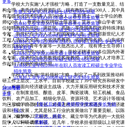
更多
学校大力实施“人才强校”方略，打造了一支数量充足、结
构合理、素质优良的师资队伍。现有教职工近1500人，其中具
齐鲁工业大学2014年硕士研究生招生简章
有高级专业技术职务人员560余人，具有博士、硕士学位的教
山东轻工业学院2013年硕士研究生招生简章
师650余人。教师中有双聘院士陈克复、艾兴；“泰山学者”岗
山东轻工业学院2011年硕士研究生招生简章
位特聘教授岳远征、谢益民、高扬；享受国务院政府特殊津贴
山东轻工业学院2010年硕士研究生招生简章
专家、新世纪百千万人才工程国家级人选、教育部新世纪人才
山东轻工业学院2009年硕士研究生招生简章
工程人选以及全国、全省优秀教师、省级教学名师、山东省有
山东轻工业学院2008年在职人员攻读工程硕士专业学位
突出贡献的中青年专家等一大批杰出人才。现有博士生导师11
招生简章
名，硕士生导师202名。近年来，学校还聘请100多位国内外著
山东轻工业学院2008年硕士研究生招生简章
名专家、学者担任名誉教授或客座教授，对学校的人才培养工
山东轻工业学院2007年硕士研究生招生简章
作起到了积极的推动作用。
山东轻工业学院2006年在职人员攻读工程硕士专业学位
招生简章
学校大力实施“学科领校”方略，制定了一系列政策推动科
山东轻工业学院2006年硕士研究生招生简章
研工作上层次、上水平。目前学校建立了39个研究所和研发中
心，积极面向经济建设主战场，大力开展应用研究和技术开发
2018考研
工作，在制浆造纸、酿造、皮革、陶瓷玻璃、轻工机械、食品
更多
饮料、农产品加工、精细化学品、资源环境、艺术设计等领域
2020-07-18
【复试后必看】考研帮学堂招募学长学姐
均已形成了自己的特色，对促进相关行业技术进步，为经济建
啦！
设和社会发展，尤其是轻工行业的发展做出了重要贡献。以陈
2025-06-22
北科大，科哲
嘉川、秦梦华、王瑞明、姚金水、藏立华等为代表的一大批轻
2025-01-29
求解答
院学人，科研成果丰硕。近几年，学校承担省部级以上研究课