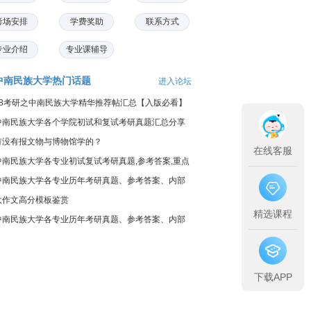
考场安排
学费奖助
联系方式
专业介绍
专业课辅导
中南民族大学热门话题
进入论坛
18考研之中南民族大学精华推荐帖汇总【入版必看】
中南民族大学各个学院初试和复试考研真题汇总分享
有没有报文物与博物馆学的？
在线客服
中南民族大学各专业初试复试考研真题,参考答案,重点
范围
中南民族大学各专业历年考研真题、参考答案、内部
笔记
大作文高分模板鉴赏
精选课程
中南民族大学各专业历年考研真题、参考答案、内部
笔记
下载APP