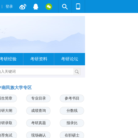
登录
考研经验
考研资料
考研论坛
中南民族大学专区
招生简章
专业目录
参考书目
考研大纲
成绩查询
分数线
考研录取
考研真题
报录比
推荐免试
现场确认
在职硕士