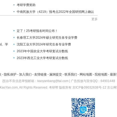
考研学费奖助
中南民族大学（4219）报考点2022年全国研招网上确认
公告
更多
定了！25考研报名时间公布！
长春理工大学2024年硕士研究生各专业学费
制、学
沈阳工业大学2024年研究生各专业学费
2023年中国农业大学考研复试分数线
2023年西北工业大学考研复试分数线
款
-
隐私保护
-
加入我们
-
友情链接
-
漏洞提交
-
联系我们
-
网站地图
-
院校地图
-
最新
违法/不良信息举报邮箱：kaoyanbang@tal.com | 广告投放与宣传QQ：64901448
KaoYan.com, All Rights Reserved.
考研帮
版权所有
京ICP备09032638号-12
京公网安