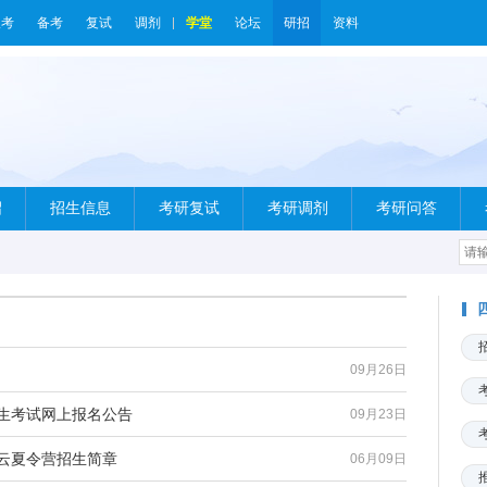
报考
备考
复试
调剂
学堂
论坛
研招
资料
绍
招生信息
考研复试
考研调剂
考研问答
09月26日
招生考试网上报名公告
09月23日
期云夏令营招生简章
06月09日