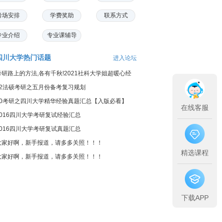
考场安排
学费奖助
联系方式
专业介绍
专业课辅导
四川大学热门话题
进入论坛
考研路上的方法,各有千秋!2021社科大学姐超暖心经
验分享
22法硕考研之五月份备考复习规划
20考研之四川大学精华经验真题汇总【入版必看】
在线客服
2016四川大学考研复试经验汇总
2016四川大学考研复试真题汇总
大家好啊，新手报道，请多多关照！！！
精选课程
大家好啊，新手报道，请多多关照！！！
下载APP