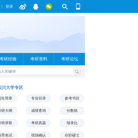
登录
考研经验
考研资料
考研论坛
四川大学专区
招生简章
专业目录
参考书目
考研大纲
成绩查询
分数线
考研录取
考研真题
报录比
推荐免试
现场确认
在职硕士