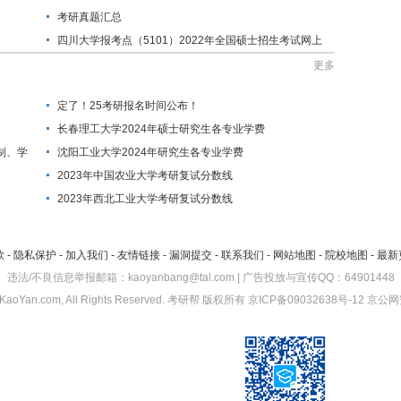
考研真题汇总
四川大学报考点（5101）2022年全国硕士招生考试网上
确认公告
更多
定了！25考研报名时间公布！
长春理工大学2024年硕士研究生各专业学费
制、学
沈阳工业大学2024年研究生各专业学费
2023年中国农业大学考研复试分数线
2023年西北工业大学考研复试分数线
款
-
隐私保护
-
加入我们
-
友情链接
-
漏洞提交
-
联系我们
-
网站地图
-
院校地图
-
最新
违法/不良信息举报邮箱：kaoyanbang@tal.com | 广告投放与宣传QQ：64901448
KaoYan.com, All Rights Reserved.
考研帮
版权所有
京ICP备09032638号-12
京公网安