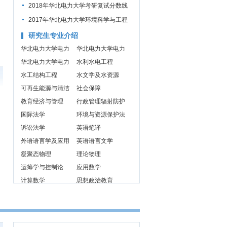
2018年华北电力大学考研复试分数线
公布通知
2017年华北电力大学环境科学与工程
学院（原环化系）085229环境工程考
研究生专业介绍
研复试分数线
华北电力大学电力
华北电力大学电力
系统及其自动化考
华北电力大学电力
系统及其自动化考
水利水电工程
研报考形势
系统及其自动化考
水工结构工程
研就业形势
水文学及水资源
研专业介绍
可再生能源与清洁
社会保障
能源
教育经济与管理
行政管理辐射防护
国际法学
及环境保护
环境与资源保护法
诉讼法学
学
英语笔译
外语语言学及应用
英语语言文学
语言学
凝聚态物理
理论物理
运筹学与控制论
应用数学
计算数学
思想政治教育
辐射防护及环境保
护