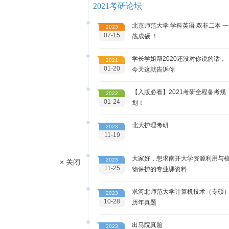
2021考研论坛
北京师范大学 学科英语 双非二本 一
2023
07-15
战成硕 ！
学长学姐帮2020还没对你说的话，
2021
01-20
今天这就告诉你
【入版必看】2021考研全程备考规
2022
01-24
划！
北大护理考研
2023
11-19
大家好，想求南开大学资源利用与
2023
× 关闭
11-25
物保护的专业课资料...
求河北师范大学计算机技术（专硕
2023
10-28
历年真题
出马院真题
2023