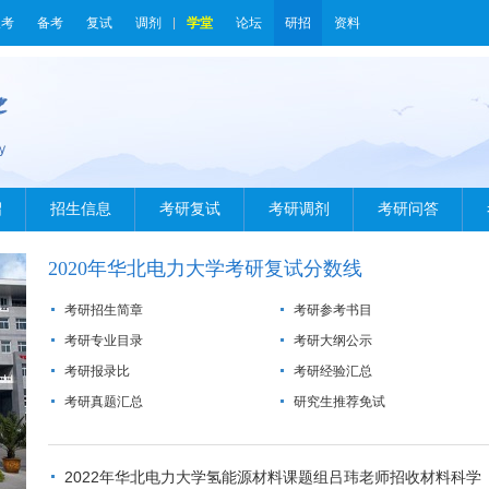
报考
备考
复试
调剂
学堂
论坛
研招
资料
绍
招生信息
考研复试
考研调剂
考研问答
2020年华北电力大学考研复试分数线
考研招生简章
考研参考书目
考研专业目录
考研大纲公示
考研报录比
考研经验汇总
考研真题汇总
研究生推荐免试
2022年华北电力大学氢能源材料课题组吕玮老师招收材料科学