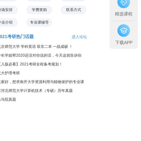
考场安排
学费奖助
联系方式
精选课程
专业介绍
专业课辅导
2021考研热门话题
进入论坛
下载APP
北京师范大学 学科英语 双非二本 一战成硕 ！
学长学姐帮2020还没对你说的话，今天这就告诉你
【入版必看】2021考研全程备考规划！
北大护理考研
大家好，想求南开大学资源利用与植物保护的专业课
料...
求河北师范大学计算机技术（专硕）历年真题
出马院真题