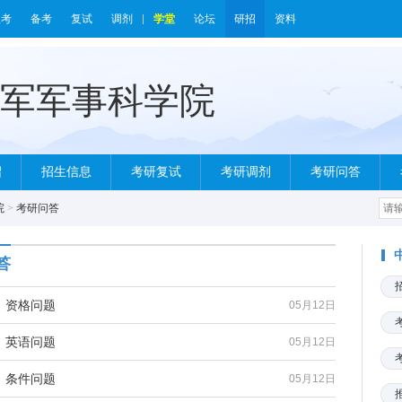
报考
备考
复试
调剂
学堂
论坛
研招
资料
绍
招生信息
考研复试
考研调剂
考研问答
院
>
考研问答
答
：资格问题
05月12日
：英语问题
05月12日
：条件问题
05月12日