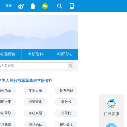
登录
考研经验
考研资料
考研论坛
中国人民解放军军事科学院专区
招生简章
专业目录
参考书目
考研大纲
成绩查询
分数线
考研录取
考研真题
报录比
在线客服
推荐免试
现场确认
在职硕士