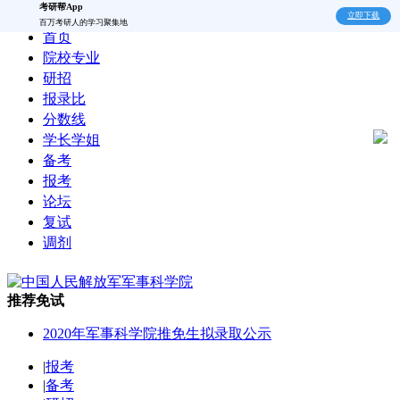
考研帮App
立即下载
百万考研人的学习聚集地
首页
院校专业
研招
报录比
分数线
学长学姐
备考
报考
论坛
复试
调剂
推荐免试
2020年军事科学院推免生拟录取公示
|
报考
|
备考