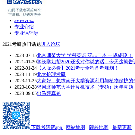
在职硕士
考场安排
学费奖助
联系方式
专业介绍
专业课辅导
2021考研热门话题
进入论坛
2023-07-15
北京师范大学 学科英语 双非二本 一战成硕 ！
2021-01-20
学长学姐帮2020还没对你说的话，今天这就告
2022-01-24
【入版必看】2021考研全程备考规划！
2023-11-19
北大护理考研
2023-11-25
大家好，想求南开大学资源利用与植物保护的专业
2023-10-28
求河北师范大学计算机技术（专硕）历年真题
2023-09-05
出马院真题
下载考研帮app
-
网站地图
-
院校地图
-
最新更新