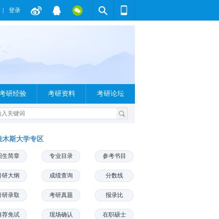
登录
考研经验
考研资料
考研论坛
佳木斯大学专区
招生简章
专业目录
参考书目
考研大纲
成绩查询
分数线
考研录取
考研真题
报录比
推荐免试
现场确认
在职硕士