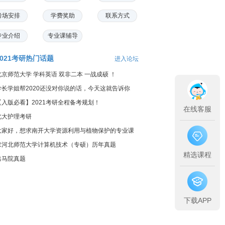
考场安排
学费奖助
联系方式
专业介绍
专业课辅导
2021考研热门话题
进入论坛
北京师范大学 学科英语 双非二本 一战成硕 ！
学长学姐帮2020还没对你说的话，今天这就告诉你
【入版必看】2021考研全程备考规划！
在线客服
北大护理考研
大家好，想求南开大学资源利用与植物保护的专业课
料...
求河北师范大学计算机技术（专硕）历年真题
精选课程
出马院真题
下载APP