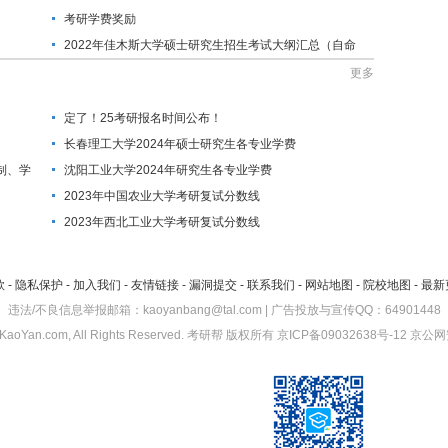
考研学费奖励
2022年佳木斯大学硕士研究生招生考试大纲汇总（自命
题）
更多
定了！25考研报名时间公布！
长春理工大学2024年硕士研究生各专业学费
制、学
沈阳工业大学2024年研究生各专业学费
2023年中国农业大学考研复试分数线
2023年西北工业大学考研复试分数线
款
-
隐私保护
-
加入我们
-
友情链接
-
漏洞提交
-
联系我们
-
网站地图
-
院校地图
-
最新
违法/不良信息举报邮箱：kaoyanbang@tal.com | 广告投放与宣传QQ：64901448
KaoYan.com, All Rights Reserved.
考研帮
版权所有
京ICP备09032638号-12
京公网安