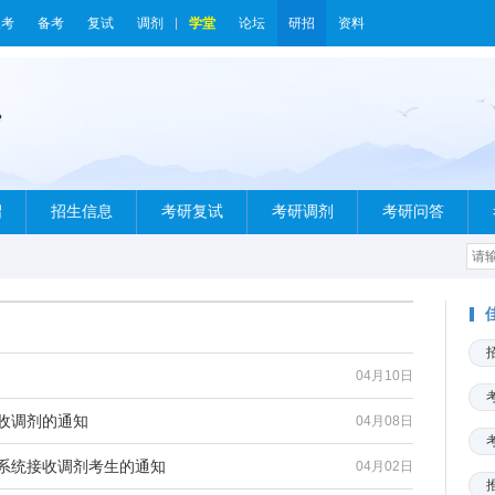
报考
备考
复试
调剂
学堂
论坛
研招
资料
绍
招生信息
考研复试
考研调剂
考研问答
04月10日
招收调剂的通知
04月08日
剂系统接收调剂考生的通知
04月02日