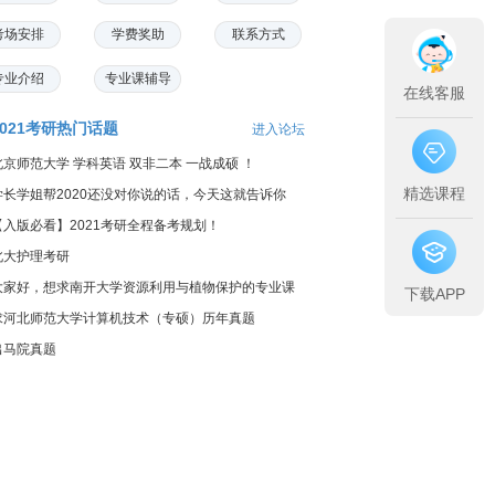
考场安排
学费奖助
联系方式
专业介绍
专业课辅导
在线客服
2021考研热门话题
进入论坛
北京师范大学 学科英语 双非二本 一战成硕 ！
精选课程
学长学姐帮2020还没对你说的话，今天这就告诉你
【入版必看】2021考研全程备考规划！
北大护理考研
大家好，想求南开大学资源利用与植物保护的专业课
下载APP
料...
求河北师范大学计算机技术（专硕）历年真题
出马院真题