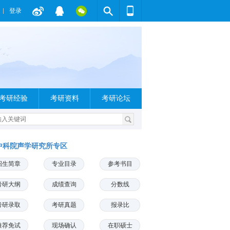
登录
考研经验
考研资料
考研论坛
中科院声学研究所专区
招生简章
专业目录
参考书目
考研大纲
成绩查询
分数线
考研录取
考研真题
报录比
推荐免试
现场确认
在职硕士