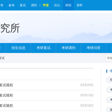
报考
备考
复试
调剂
学堂
论坛
研招
资料
绍
招生信息
考研复试
考研调剂
考研问答
复试
复试规程
03月25日
复试规程
05月13日
复试规程
03月18日