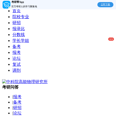
考研帮App
立即下载
百万考研人的学习聚集地
首页
院校专业
研招
报录比
分数线
学长学姐
备考
报考
论坛
复试
调剂
考研问答
|
报考
|
备考
|
研招
|
论坛