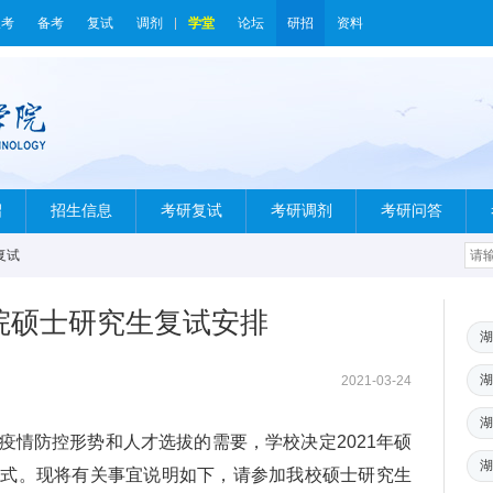
报考
备考
复试
调剂
学堂
论坛
研招
资料
绍
招生信息
考研复试
考研调剂
考研问答
复试
学院硕士研究生复试安排
湖
湖
2021-03-24
湖
疫情防控形势和人才选拔的需要，学校决定2021年硕
湖
方式。现将有关事宜说明如下，请参加我校硕士研究生