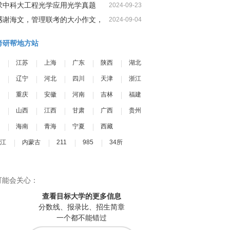
求中科大工程光学应用光学真题
2024-09-23
感谢海文，管理联考的大小作文，
2024-09-04
我一定可以很高分
考研帮地方站
江苏
上海
广东
陕西
湖北
辽宁
河北
四川
天津
浙江
重庆
安徽
河南
吉林
福建
山西
江西
甘肃
广西
贵州
海南
青海
宁夏
西藏
江
内蒙古
211
985
34所
可能会关心：
查看目标大学
的更多信息
分数线、报录比、招生简章
一个都不能错过