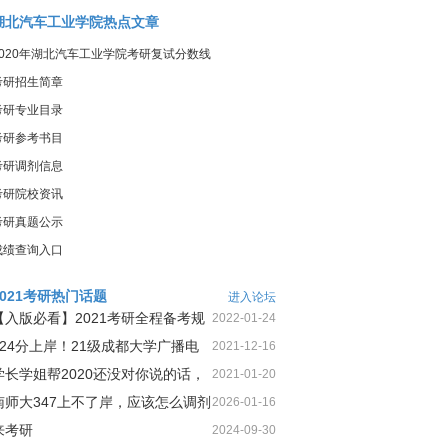
湖北汽车工业学院热点文章
2020年湖北汽车工业学院考研复试分数线
考研招生简章
考研专业目录
考研参考书目
考研调剂信息
考研院校资讯
考研真题公示
成绩查询入口
2021考研热门话题
进入论坛
【入版必看】2021考研全程备考规
2022-01-24
划！
424分上岸！21级成都大学广播电
2021-12-16
视第1名三跨二战上岸经
学长学姐帮2020还没对你说的话，
2021-01-20
今天这就告诉你
南师大347上不了岸，应该怎么调剂
2026-01-16
来考研
2024-09-30