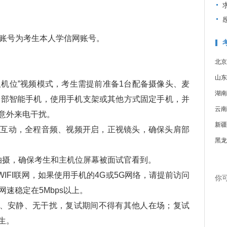
/stu/，登录账号为考生本人学信网账号。
北京
山东
双机位”视频模式，考生需提前准备1台配备摄像头、麦
湖南
2部智能手机，使用手机支架或其他方式固定手机，并
云南
意外来电干扰。
新疆
官互动，全程音频、视频开启，正视镜头，确保头肩部
黑龙
°拍摄，确保考生和主机位屏幕被面试官看到。
IFI联网，如果使用手机的4G或5G网络，请提前访问
你
确保网速稳定在5Mbps以上。
立、安静、无干扰，复试期间不得有其他人在场；复试
生。