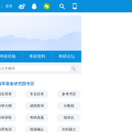
登录
考研经验
考研资料
考研论坛
海军装备研究院专区
招生简章
专业目录
参考书目
考研大纲
成绩查询
分数线
考研录取
考研真题
报录比
推荐免试
现场确认
在职硕士