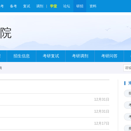
报考
备考
复试
调剂
学堂
论坛
研招
资料
绍
招生信息
考研复试
考研调剂
考研问答
询
12月31日
12月31日
12月17日