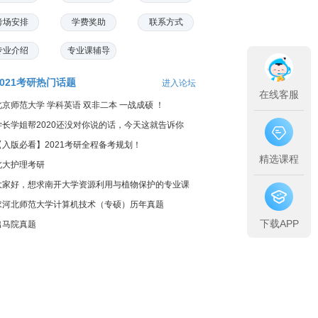
考场安排
学费奖助
联系方式
专业介绍
专业课辅导
2021考研热门话题
进入论坛
在线客服
北京师范大学 学科英语 双非二本 一战成硕 ！
学长学姐帮2020还没对你说的话，今天这就告诉你
【入版必看】2021考研全程备考规划！
精选课程
北大护理考研
大家好，想求南开大学资源利用与植物保护的专业课
料...
求河北师范大学计算机技术（专硕）历年真题
下载APP
出马院真题