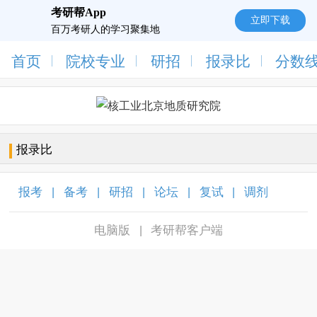
考研帮App
立即下载
百万考研人的学习聚集地
首页
院校专业
研招
报录比
分数
报录比
报考
备考
研招
论坛
复试
调剂
|
|
|
|
|
|
电脑版
考研帮客户端
|