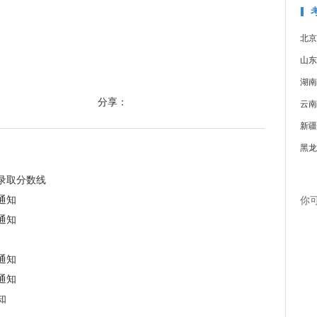
北京
山东
湖南
分享：
云南
新疆
黑龙
录取分数线
通知
你
通知
通知
通知
知