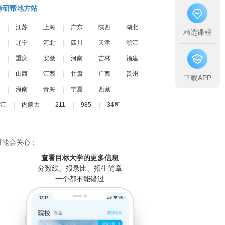
考研帮地方站
江苏
上海
广东
陕西
湖北
精选课程
辽宁
河北
四川
天津
浙江
重庆
安徽
河南
吉林
福建
山西
江西
甘肃
广西
贵州
下载APP
海南
青海
宁夏
西藏
江
内蒙古
211
985
34所
可能会关心：
查看目标大学
的更多信息
分数线、报录比、招生简章
一个都不能错过