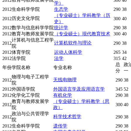
2012
300
40
学）
2012
生命科学学院
生态学
290
38
（专业硕士）学科教学（历
历史文化学院
2012
300
40
史）
2012
数学与信息科学学院
统计学
290
38
2012
教育与教师发展学院
（专业硕士）现代教育技术
300
40
计算机与信息工程学
计算机软件与理论
2012
290
38
院
2012
体育学院
运动人体科学
265
34
2012
法学院
法学
315
42
总
政
年份
学院名称
专业名称
分
一
物理与电子工程学
无线电物理
2012
290
38
院
2012
外国语学院
外国语言学及应用语言学
345
52
2012
化学化工学院
有机化学
290
38
教育与教师发展学
（专业硕士）学科教学（思
2012
300
40
院
政）
政治与公共管理学
科学技术哲学
2012
290
38
院
2012
生命科学学院
遗传学
290
38