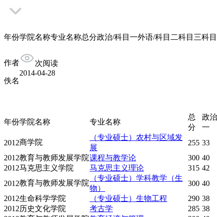
年份学院名称专业名称总分政治/科目一外语/科目二科目三科目四20
作者
次阅读
2014-04-28
佚名
总
政治
年份
学院名称
专业名称
分
一
（专业硕士）农村与区域发
商学院
2012
255
33
展
2012
教育与教师发展学院
课程与教学论
300
40
2012
马克思主义学院
马克思主义理论
315
42
（专业硕士）学科教学（生
教育与教师发展学院
2012
300
40
物）
2012
生命科学学院
（专业硕士）生物工程
290
38
2012
历史文化学院
考古学
285
38