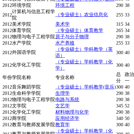
2012
环境学院
环境工程
290
38
计算机与信息工程学
（专业硕士）农业信息化
2012
255
33
院
2012
美术学院
美术学
315
34
2012
体育学院
（专业硕士）体育教学
265
34
2012
物理与电子工程学院
原子与分子物理
290
38
2012
水产学院
水产养殖
255
33
（专业硕士）学科教学（英
外国语学院
2012
300
40
语）
（专业硕士）学科教学（化
化学化工学院
2012
300
40
学）
总
政治
年份
学院名称
专业名称
分
一
2012
音乐舞蹈学院
（专业硕士）学科教学(音乐)
300
40
2012
生命科学学院
生理学
290
38
2012
物理与电子工程学院
电路与系统
290
38
2012
文学院
文艺学
345
52
2012
化学化工学院
材料物理与化学
290
38
2012
商学院
应用经济学
340
50
2012
教育与教师发展学院
教育学
300
40
（专业硕士）学科教学（化
教育与教师发展学院