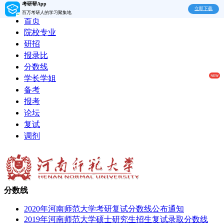
考研帮App
立即下载
百万考研人的学习聚集地
首页
院校专业
研招
报录比
分数线
学长学姐
备考
报考
论坛
复试
调剂
分数线
2020年河南师范大学考研复试分数线公布通知
2019年河南师范大学硕士研究生招生复试录取分数线