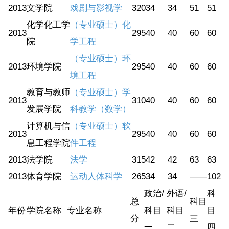
2013
文学院
戏剧与影视学
320
34
34
51
51
化学化工学
（专业硕士）化
2013
295
40
40
60
60
院
学工程
（专业硕士）环
2013
环境学院
295
40
40
60
60
境工程
教育与教师
（专业硕士）学
2013
310
40
40
60
60
发展学院
科教学（数学）
计算机与信
（专业硕士）软
2013
295
40
40
60
60
息工程学院
件工程
2013
法学院
法学
315
42
42
63
63
2013
体育学院
运动人体科学
265
34
34
——
102
政治/
外语/
科
总
科目
年份
学院名称
专业名称
科目
科目
目
分
三
一
二
四