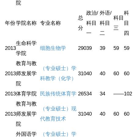
院
政治/
外语/
科
总
科目
年份
学院名称
专业名称
科目
科目
目
分
三
一
二
四
生命科学
2013
细胞生物学
290
39
39
59
59
学院
教育与教
（专业硕士）学
2013
师发展学
310
40
40
60
60
科教学（化学）
院
2013
体育学院
民族传统体育学
265
34
34
——
102
教育与教
（专业硕士）现
2013
师发展学
310
40
40
60
60
代教育技术
院
外国语学
（专业硕士）学