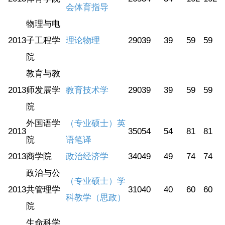
会体育指导
物理与电
2013
子工程学
理论物理
290
39
39
59
59
院
教育与教
2013
师发展学
教育技术学
290
39
39
59
59
院
外国语学
（专业硕士）英
2013
350
54
54
81
81
院
语笔译
2013
商学院
政治经济学
340
49
49
74
74
政治与公
（专业硕士）学
2013
共管理学
310
40
40
60
60
科教学（思政）
院
生命科学