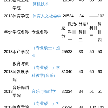
2013
信息工程
295
40
40
60
60
算机技术
学院
2013
体育学院
体育人文社会学
265
34
34
——
102
政治/
外语/
科
总
科目
年份
学院名称
专业名称
科目
科目
目
分
三
一
二
四
（专业硕士）渔
2013
水产学院
255
33
33
50
50
业
教育与教
（专业硕士）学
2013
师发展学
310
40
40
60
60
科教学(音乐)
院
音乐舞蹈
2013
音乐与舞蹈学
320
34
34
51
51
学院
（专业硕士）社
2013
体育学院
265
34
34
102
102