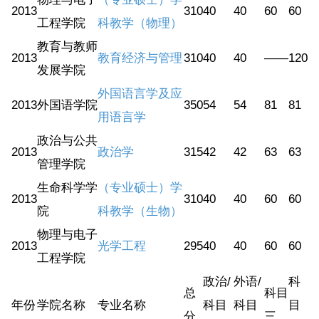
2013
310
40
40
60
60
工程学院
科教学（物理）
教育与教师
2013
教育经济与管理
310
40
40
——
120
发展学院
外国语言学及应
2013
外国语学院
350
54
54
81
81
用语言学
政治与公共
2013
政治学
315
42
42
63
63
管理学院
生命科学学
（专业硕士）学
2013
310
40
40
60
60
院
科教学（生物）
物理与电子
2013
光学工程
295
40
40
60
60
工程学院
政治/
外语/
科
总
科目
年份
学院名称
专业名称
科目
科目
目
分
三