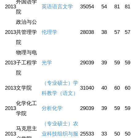
外国语学
2013
英语语言文学
350
54
54
81
81
院
政治与公
2013
共管理学
伦理学
280
38
38
57
57
院
物理与电
2013
子工程学
光学
290
39
39
59
59
院
（专业硕士）学
2013
文学院
310
40
40
60
60
科教学（语文）
化学化工
2013
分析化学
290
39
39
59
59
学院
（专业硕士）农
马克思主
2013
业科技组织与服
255
33
33
50
50