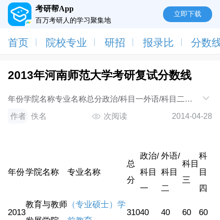
考研帮App
立即下载
百万考研人的学习聚集地
首页
院校专业
研招
报录比
分数
2013年河南师范大学考研复试分数线
年份学院名称专业名称总分政治/科目一外语/科目二科
目三科目四2013教育与教师发展学院（专业硕士）学前
作者
佚名
次阅读
2014-04-28
教育310404060602013外国语学院日语语言文学35054
政治/
外语/
科
总
科目
年份
学院名称
专业名称
科目
科目
目
分
三
一
二
四
教育与教师
（专业硕士）学
2013
310
40
40
60
60