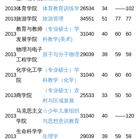
2013
体育学院
体育教育训练学
265
34
34
——
102
2013
旅游学院
旅游管理
345
51
51
77
77
教育与教师
（专业硕士）学
2013
310
40
40
60
60
发展学院
科教学(美术)
物理与电子
2013
原子与分子物理
290
39
39
59
59
工程学院
化学化工学
（专业硕士）学
2013
310
40
40
60
60
院
科教学（化学）
（专业硕士）农
2013
商学院
255
33
33
50
50
村与区域发展
马克思主义
☆少年儿童组织
2013
310
40
40
——
120
学院
与思想意识教育
生命科学学
2013
生理学
290
39
39
59
59