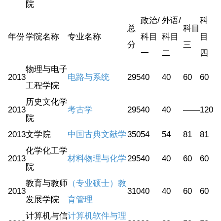
院
政治/
外语/
科
总
科目
年份
学院名称
专业名称
科目
科目
目
分
三
一
二
四
物理与电子
2013
电路与系统
295
40
40
60
60
工程学院
历史文化学
2013
考古学
295
40
40
——
120
院
2013
文学院
中国古典文献学
350
54
54
81
81
化学化工学
2013
材料物理与化学
295
40
40
60
60
院
教育与教师
（专业硕士）教
2013
310
40
40
60
60
发展学院
育管理
计算机与信
计算机软件与理