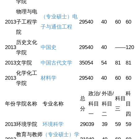
学院
物理与电
（专业硕士）电
2013
子工程学
295
40
40
60
60
子与通信工程
院
历史文化
2013
中国史
295
40
40
——
120
学院
2013
文学院
中国古代文学
350
54
54
81
81
化学化工
2013
材料学
295
40
40
60
60
学院
政治/
外语/
科
总
科目
年份
学院名称
专业名称
科目
科目
目
分
三
一
二
四
2013
环境学院
环境科学
290
39
39
59
59
教育与教师
（专业硕士）学