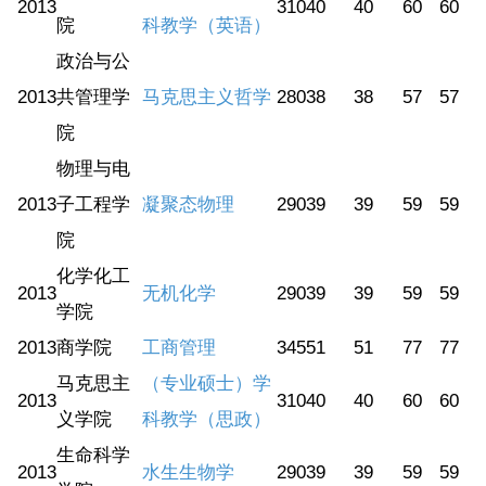
2013
310
40
40
60
60
院
科教学（英语）
政治与公
2013
共管理学
马克思主义哲学
280
38
38
57
57
院
物理与电
2013
子工程学
凝聚态物理
290
39
39
59
59
院
化学化工
2013
无机化学
290
39
39
59
59
学院
2013
商学院
工商管理
345
51
51
77
77
马克思主
（专业硕士）学
2013
310
40
40
60
60
义学院
科教学（思政）
生命科学
2013
水生生物学
290
39
39
59
59