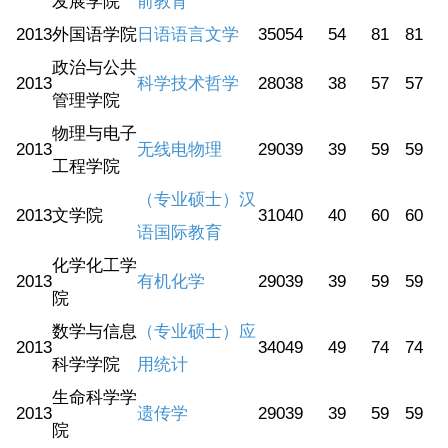
发展学院
前教育
2013
外国语学院
日语语言文学
350
54
54
81
81
政治与公共
2013
科学技术哲学
280
38
38
57
57
管理学院
物理与电子
2013
无线电物理
290
39
39
59
59
工程学院
（专业硕士）汉
2013
文学院
310
40
40
60
60
语国际教育
化学化工学
2013
有机化学
290
39
39
59
59
院
数学与信息
（专业硕士）应
2013
340
49
49
74
74
科学学院
用统计
生命科学学
2013
遗传学
290
39
39
59
59
院