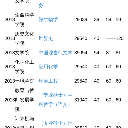
义学院
务
生命科学
2013
微生物学
290
39
39
59
59
学院
历史文化
2013
世界史
295
40
40
——
120
学院
2013
文学院
中国现当代文学
350
54
54
81
81
化学化工
2013
应用化学
295
40
40
60
60
学院
2013
环境学院
环境工程
295
40
40
60
60
教育与教
（专业硕士）学
2013
师发展学
310
40
40
60
60
科教学（语文）
院
计算机与
（专业硕士）计