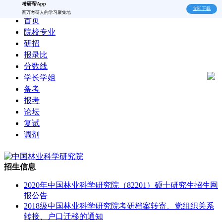
考研帮App
立即下载
百万考研人的学习聚集地
首页
院校专业
研招
报录比
分数线
学长学姐
备考
报考
论坛
复试
调剂
招生信息
2020年中国林业科学研究院（82201）硕士研究生招生网
报公告
2018级中国林业科学研究院考研档案转寄、党组织关系
转接、户口迁移的通知