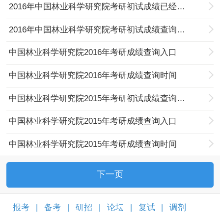
2016年中国林业科学研究院考研初试成绩已经公布
2016年中国林业科学研究院考研初试成绩查询入口及历年分数线
中国林业科学研究院2016年考研成绩查询入口
中国林业科学研究院2016年考研成绩查询时间
中国林业科学研究院2015年考研初试成绩查询入口及历年分数线
中国林业科学研究院2015年考研成绩查询入口
中国林业科学研究院2015年考研成绩查询时间
下一页
报考
备考
研招
论坛
复试
调剂
|
|
|
|
|
|