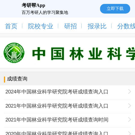
考研帮App
立即下载
百万考研人的学习聚集地
首页
院校专业
研招
报录比
分数
成绩查询
2024年中国林业科学研究院考研成绩查询入口
2021年中国林业科学研究院考研成绩查询入口
2021年中国林业科学研究院考研成绩查询时间
2020年中国林业科学研究院考研成绩查询入口