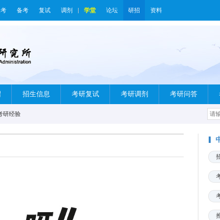
报考
备考
复试
调剂
学堂
论坛
研招
资料
绍
招生信息
考研复试
考研调剂
考研问答
考研经验