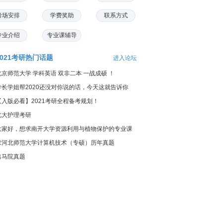
考场安排
学费奖助
联系方式
专业介绍
专业课辅导
2021考研热门话题
进入论坛
北京师范大学 学科英语 双非二本 一战成硕 ！
学长学姐帮2020还没对你说的话，今天这就告诉你
【入版必看】2021考研全程备考规划！
北大护理考研
大家好，想求南开大学资源利用与植物保护的专业课
料...
求河北师范大学计算机技术（专硕）历年真题
出马院真题