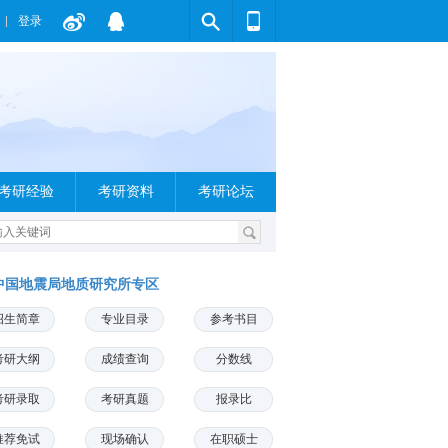
登录
考研经验
考研资料
考研论坛
中国地震局地质研究所专区
招生简章
专业目录
参考书目
考研大纲
成绩查询
分数线
考研录取
考研真题
报录比
推荐免试
现场确认
在职硕士