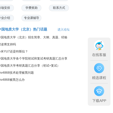
考场安排
学费奖助
联系方式
专业介绍
专业课辅导
中国地质大学（北京）热门话题
进入论坛
中国地质大学（北京）招生简章、大纲、真题、经验
汇总
想读博支持吗
小米YU7还是特斯拉？
在线客服
中国地质大学各个学院初试和复试考研真题汇总分享
中国地质大学考研真题汇总分享（初试+复试）
chv4868技术处理被黑问题
精选课程
hv4868被黑怎么办
下载APP