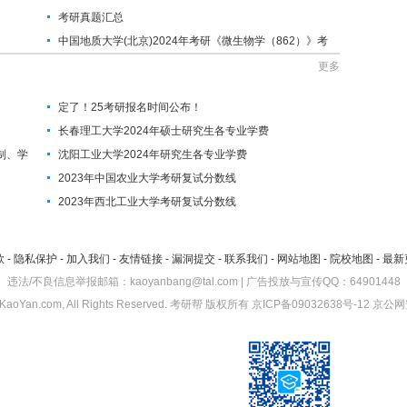
考研真题汇总
中国地质大学(北京)2024年考研《微生物学（862）》考
试大纲与参考书目
更多
定了！25考研报名时间公布！
长春理工大学2024年硕士研究生各专业学费
制、学
沈阳工业大学2024年研究生各专业学费
2023年中国农业大学考研复试分数线
2023年西北工业大学考研复试分数线
款
-
隐私保护
-
加入我们
-
友情链接
-
漏洞提交
-
联系我们
-
网站地图
-
院校地图
-
最新
违法/不良信息举报邮箱：kaoyanbang@tal.com | 广告投放与宣传QQ：64901448
KaoYan.com, All Rights Reserved.
考研帮
版权所有
京ICP备09032638号-12
京公网安