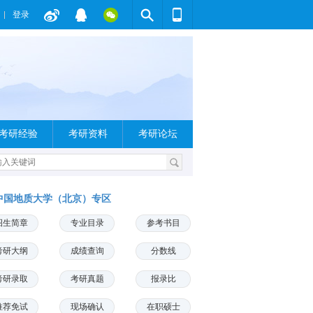
登录
考研经验
考研资料
考研论坛
中国地质大学（北京）专区
招生简章
专业目录
参考书目
考研大纲
成绩查询
分数线
考研录取
考研真题
报录比
推荐免试
现场确认
在职硕士