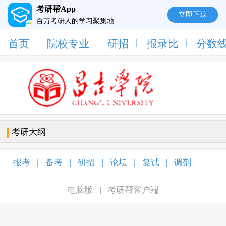
考研帮App
立即下载
百万考研人的学习聚集地
首页
院校专业
研招
报录比
分数
考研大纲
报考
备考
研招
论坛
复试
调剂
|
|
|
|
|
|
电脑版
考研帮客户端
|